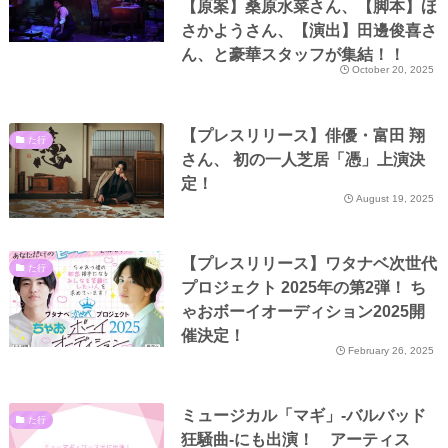
【原案】桑原水菜さん、【脚本】ほ
さかようさん、【演出】田邊俊喜さ
ん、と豪華スタッフが集結！！
October 20, 2025
【プレスリリース】俳優・富田 翔
た行
さん、 初の一人芝居「憑」上演決
定！
August 19, 2025
【プレスリリース】ワタナベ次世代
た行
プロジェクト 2025年の第2弾！ ち
ゃおボーイオーディション2025開
催決定！
February 26, 2025
ミュージカル「マギ」-バルバッド
た行
狂騒曲-にも出演！ アーティス