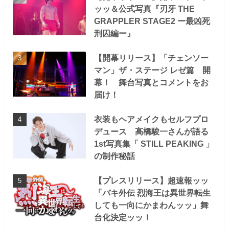
ッッ＆公式写真『刃牙 THE
GRAPPLER STAGE2 ー最凶死
刑囚編ー』
【開幕リリース】「チェンソー
マン」ザ・ステージ レゼ篇 開
幕！ 舞台写真とコメントをお
届け！
衣装もヘアメイクもセルフプロ
デュース 高橋駿一さんが語る
1st写真集「 STILL PEAKING 」
の制作秘話
【プレスリリース】超速報ッッ
「バキ外伝 烈海王は異世界転生
しても一向にかまわんッッ」舞
台化決定ッッ！