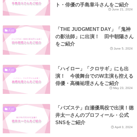
ト・俳優の手島章斗さんをご紹介
June 21, 2024
「THE JUDGMENT DAY」「鬼神
た行
の影法師」に出演！ 田中朝陽さん
をご紹介
June 5, 2024
「ハイロー」「クロサギ」にも出
た行
演！ 今後舞台でのW主演も控える
俳優・高橋祐理さんをご紹介
May 23, 2024
「バズステ」白瀬優馬役で出演！徳
た行
井太一さんのプロフィール・公式
SNSをご紹介
April 3, 2024