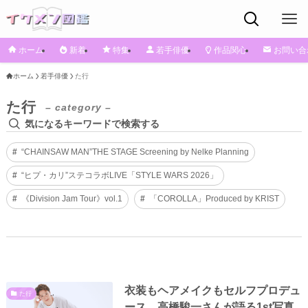
ホーム
新着
特集
若手俳優
作品関心
お問い合
ホーム
若手俳優
た行
た行
– category –
気になるキーワードで検索する
“CHAINSAW MAN”THE STAGE Screening by Nelke Planning
“ヒプ・カリ”ステコラボLIVE「STYLE WARS 2026」
《Division Jam Tour》vol.1
「COROLLA」Produced by KRIST
衣装もヘアメイクもセルフプロデュ
た行
ース 高橋駿一さんが語る1st写真