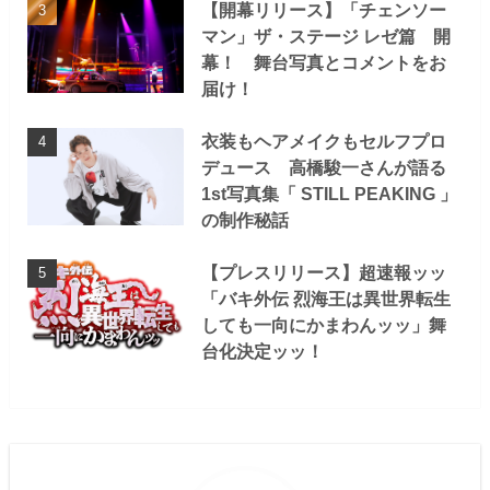
【開幕リリース】「チェンソー
マン」ザ・ステージ レゼ篇 開
幕！ 舞台写真とコメントをお
届け！
衣装もヘアメイクもセルフプロ
デュース 高橋駿一さんが語る
1st写真集「 STILL PEAKING 」
の制作秘話
【プレスリリース】超速報ッッ
「バキ外伝 烈海王は異世界転生
しても一向にかまわんッッ」舞
台化決定ッッ！