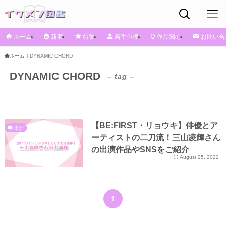
ホーム
新着
特集
若手俳優
作品関心
お問い合
ホーム
DYNAMIC CHORD
DYNAMIC CHORD
– tag –
【BE:FIRST・リョウキ】俳優とア
ま行
ーティストの二刀流！三山凌輝さん
の出演作品やSNSをご紹介
August 25, 2022
1