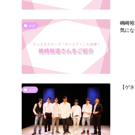
嶋崎
さ行
気にな
【ゲネプ
さ行