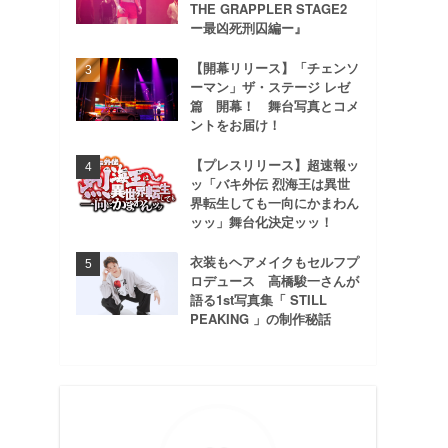
THE GRAPPLER STAGE2
ー最凶死刑囚編ー』
【開幕リリース】「チェンソ
ーマン」ザ・ステージ レゼ
篇 開幕！ 舞台写真とコメ
ントをお届け！
【プレスリリース】超速報ッ
ッ「バキ外伝 烈海王は異世
界転生しても一向にかまわん
ッッ」舞台化決定ッッ！
衣装もヘアメイクもセルフプ
ロデュース 高橋駿一さんが
語る1st写真集「 STILL
PEAKING 」の制作秘話