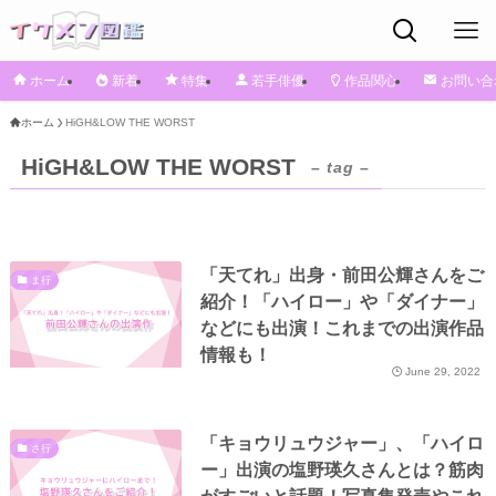
ホーム
新着
特集
若手俳優
作品関心
お問い合
ホーム
HiGH&LOW THE WORST
HiGH&LOW THE WORST
– tag –
「天てれ」出身・前田公輝さんをご
ま行
紹介！「ハイロー」や「ダイナー」
などにも出演！これまでの出演作品
情報も！
June 29, 2022
「キョウリュウジャー」、「ハイロ
さ行
ー」出演の塩野瑛久さんとは？筋肉