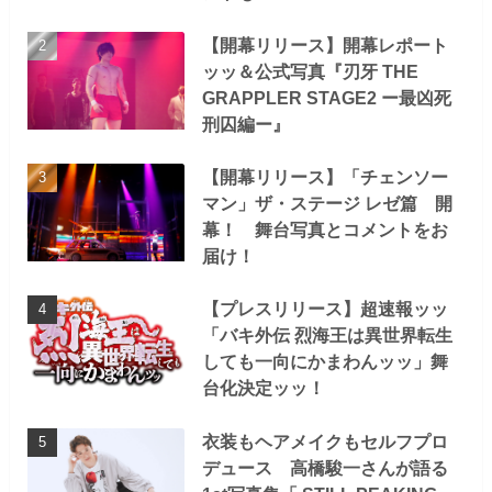
【開幕リリース】開幕レポート
ッッ＆公式写真『刃牙 THE
GRAPPLER STAGE2 ー最凶死
刑囚編ー』
【開幕リリース】「チェンソー
マン」ザ・ステージ レゼ篇 開
幕！ 舞台写真とコメントをお
届け！
【プレスリリース】超速報ッッ
「バキ外伝 烈海王は異世界転生
しても一向にかまわんッッ」舞
台化決定ッッ！
衣装もヘアメイクもセルフプロ
デュース 高橋駿一さんが語る