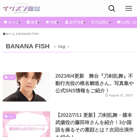
ホーム
新着
特集
若手俳優
作品関心
お問い合
ホーム
BANANA FISH
BANANA FISH
– tag –
2023/6/4更新 舞台『刀剣乱舞』不
さ行
動行光役の椎名鯛造さん。写真集や
公式SNS情報をご紹介！
August 31, 2022
【2022/7/11 更新】刀剣乱舞・榎本
は行
武揚役の藤田玲さんを紹介！3か国
語を操るその素顔とは？次回出演作