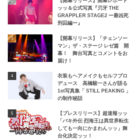
【開幕リリース】開幕レポート
ッッ＆公式写真『刃牙 THE
GRAPPLER STAGE2 ー最凶死
刑囚編ー』
【開幕リリース】「チェンソー
マン」ザ・ステージ レゼ篇 開
幕！ 舞台写真とコメントをお
届け！
衣装もヘアメイクもセルフプロ
デュース 高橋駿一さんが語る
1st写真集「 STILL PEAKING 」
の制作秘話
【プレスリリース】超速報ッッ
「バキ外伝 烈海王は異世界転生
しても一向にかまわんッッ」舞
台化決定ッッ！