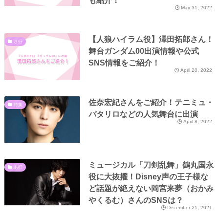
も紹介！
May 31, 2022
【人狼ハイラム役】澤田拓郎さん！
さ行
舞台ガンダム00出演情報や公式
SNS情報をご紹介！
April 20, 2022
佐奈宏紀さんをご紹介！テニミュ・
特集
パタリロなどの人気舞台に出演
April 8, 2022
ミュージカル「刀剣乱舞」鶴丸国永
あ行
役に大抜擢！Disney声の王子様な
ど話題が絶えない岡宮来夢（おかみ
やくるむ）さんのSNSは？
December 21, 2021