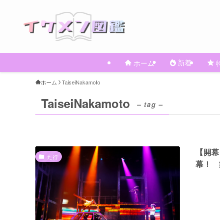
新着
ホーム
ホーム
TaiseiNakamoto
TaiseiNakamoto
– tag –
【開幕
た行
幕！ 