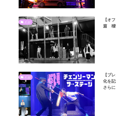
【オフ
た行
篇 稽
【プレ
た行
化を
さらに