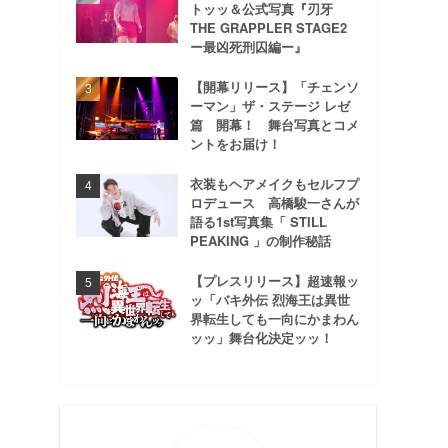
トッッ＆公式写真『刃牙
THE GRAPPLER STAGE2
ー最凶死刑囚編ー』
【開幕リリース】「チェンソ
ーマン」ザ・ステージ レゼ
篇 開幕！ 舞台写真とコメ
ントをお届け！
衣装もヘアメイクもセルフプ
ロデュース 高橋駿一さんが
語る1st写真集「 STILL
PEAKING 」の制作秘話
【プレスリリース】超速報ッ
ッ「バキ外伝 烈海王は異世
界転生しても一向にかまわん
ッッ」舞台化決定ッッ！