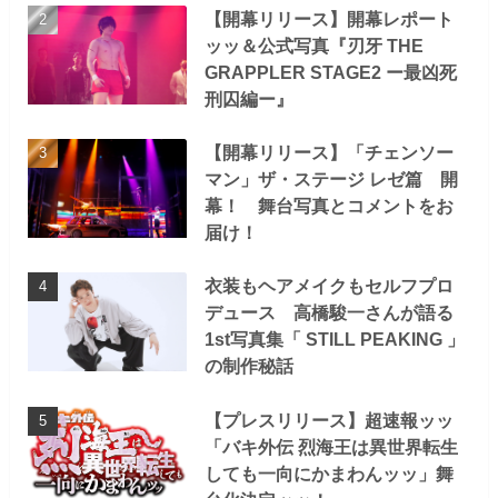
【開幕リリース】開幕レポート
ッッ＆公式写真『刃牙 THE
GRAPPLER STAGE2 ー最凶死
刑囚編ー』
【開幕リリース】「チェンソー
マン」ザ・ステージ レゼ篇 開
幕！ 舞台写真とコメントをお
届け！
衣装もヘアメイクもセルフプロ
デュース 高橋駿一さんが語る
1st写真集「 STILL PEAKING 」
の制作秘話
【プレスリリース】超速報ッッ
「バキ外伝 烈海王は異世界転生
しても一向にかまわんッッ」舞