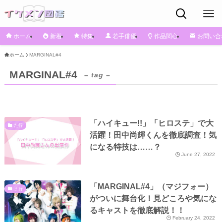
ホーム
新着
特集
若手俳優
作品関心
お問い合
ホーム
MARGINAL#4
MARGINAL#4
– tag –
「ハイキュー!!」「ヒロステ」で大
た行
活躍！田中尚輝くんを徹底調査！気
になる特技は……？
June 27, 2022
「MARGINAL#4」（マジフォー）
ま行
がついに舞台化！見どころや気にな
るキャストを徹底解説！！
February 24, 2022