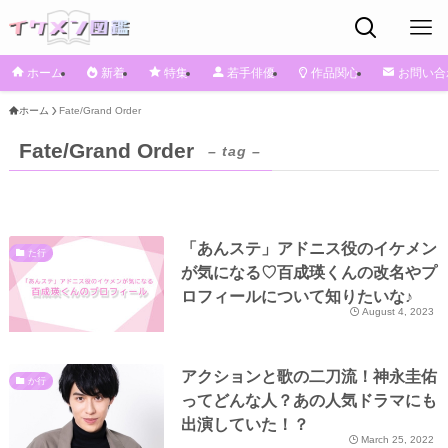
ホーム
新着
特集
若手俳優
作品関心
お問い合
ホーム
Fate/Grand Order
Fate/Grand Order
– tag –
「あんステ」アドニス役のイケメン
た行
が気になる♡百成瑛くんの改名やプ
ロフィールについて知りたいな♪
August 4, 2023
アクションと歌の二刀流！神永圭佑
か行
ってどんな人？あの人気ドラマにも
出演していた！？
March 25, 2022