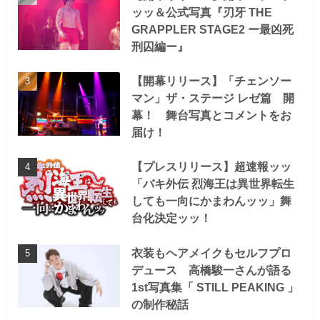
ッッ＆公式写真『刃牙 THE
GRAPPLER STAGE2 ー最凶死
刑囚編ー』
【開幕リリース】「チェンソー
マン」ザ・ステージ レゼ篇 開
幕！ 舞台写真とコメントをお
届け！
【プレスリリース】超速報ッッ
「バキ外伝 烈海王は異世界転生
しても一向にかまわんッッ」舞
台化決定ッッ！
衣装もヘアメイクもセルフプロ
デュース 高橋駿一さんが語る
1st写真集「 STILL PEAKING 」
の制作秘話