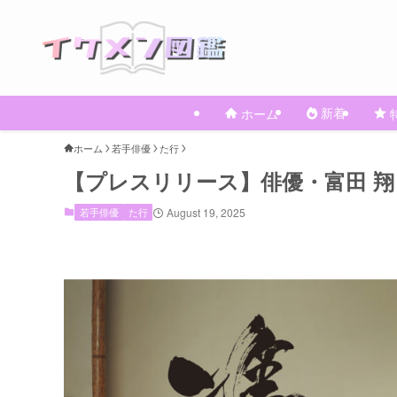
新着
ホーム
ホーム
若手俳優
た行
【プレスリリース】俳優・富田 翔
若手俳優
た行
August 19, 2025