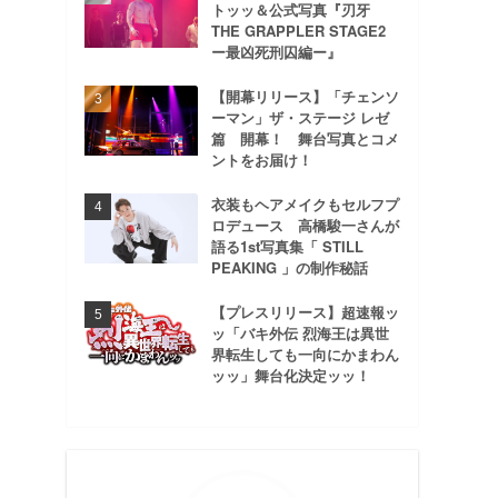
トッッ＆公式写真『刃牙
THE GRAPPLER STAGE2
ー最凶死刑囚編ー』
【開幕リリース】「チェンソ
ーマン」ザ・ステージ レゼ
篇 開幕！ 舞台写真とコメ
ントをお届け！
衣装もヘアメイクもセルフプ
ロデュース 高橋駿一さんが
語る1st写真集「 STILL
PEAKING 」の制作秘話
【プレスリリース】超速報ッ
ッ「バキ外伝 烈海王は異世
界転生しても一向にかまわん
ッッ」舞台化決定ッッ！