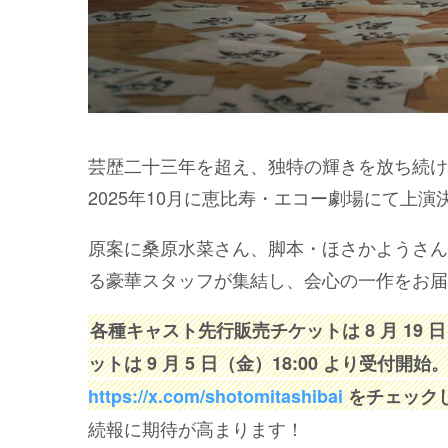
芸歴二十三年を超え、独特の輝きを放ち続け
2025年10月に恵比寿・エコー劇場にて上演
原案に桑原水菜さん、脚本・ほさかようさん
る豪華スタッフが集結し、会心の一作をお届
各種キャスト先行販売チケットは 8 月 19 
ットは 9 月 5 日（金）18:00 より受付
https://x.com/shotomitashibai
をチェック
続報に期待が高まります！