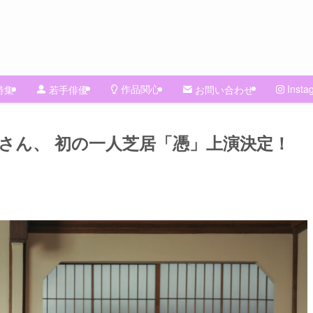
作品関心
Insta
特集
若手俳優
お問い合わせ
さん、 初の一人芝居「憑」上演決定！