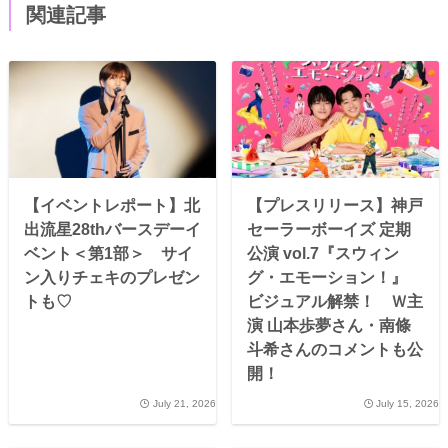
関連記事
【イベントレポート】北
【プレスリリース】神戸
出流星28thバースデーイ
セーラーボーイズ 定期
ベント＜第1部＞ サイ
公演 vol.7『スウィン
ン入りチェキのプレゼン
グ・エモーション！』
トも♡
ビジュアル解禁！ Ｗ主
演 山本歩夢さん・南條
斗希さんのコメントも公
開！
July 21, 2026
July 15, 2026