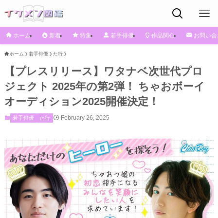
ホーム
新着
特集
若手俳優
作品関心
お問い合
ホーム
若手俳優
た行
【プレスリリース】ワタナベ次世代プロ
ジェクト 2025年の第2弾！ ちゃおボーイ
オーディション2025開催決定！
February 26, 2025
若手俳優
た行