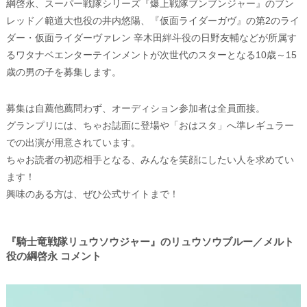
綱啓永、スーパー戦隊シリーズ『爆上戦隊ブンブンジャー』のブン
レッド／範道大也役の井内悠陽、『仮面ライダーガヴ』の第2のライ
ダー・仮面ライダーヴァレン 辛木田絆斗役の日野友輔などが所属す
るワタナベエンターテインメントが次世代のスターとなる10歳～15
歳の男の子を募集します。
募集は自薦他薦問わず、オーディション参加者は全員面接。
グランプリには、ちゃお誌面に登場や「おはスタ」へ準レギュラー
での出演が用意されています。
ちゃお読者の初恋相手となる、みんなを笑顔にしたい人を求めてい
ます！
興味のある方は、ぜひ公式サイトまで！
『騎士竜戦隊リュウソウジャー』のリュウソウブルー／メルト
役の綱啓永 コメント