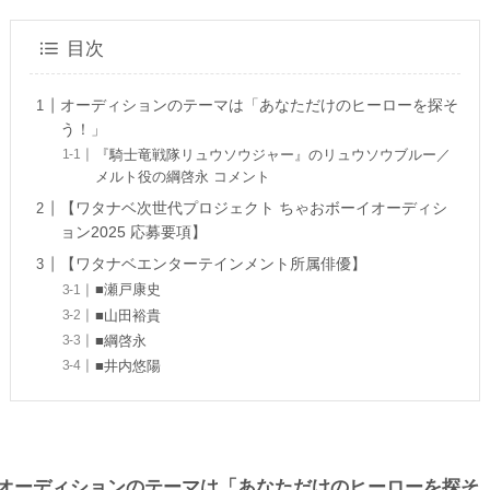
目次
オーディションのテーマは「あなただけのヒーローを探そ
う！」
『騎士竜戦隊リュウソウジャー』のリュウソウブルー／
メルト役の綱啓永 コメント
【ワタナベ次世代プロジェクト ちゃおボーイオーディシ
ョン2025 応募要項】
【ワタナベエンターテインメント所属俳優】
■瀬戸康史
■山田裕貴
■綱啓永
■井内悠陽
オーディションのテーマは「あなただけのヒーローを探そ