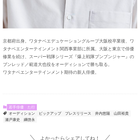
京都府出身。ワタナベエデュケーショングループ大阪校卒業後、ワ
タナベエンターテインメント関西事業部に所属。大阪と東京で俳優
修業を続け、スーパー戦隊シリーズ『爆上戦隊ブンブンジャー』の
ブンレッド／範道大也役をオーディションで勝ち取る。
ワタナベエンターテインメント期待の新人俳優。
若手俳優
た行
オーディション
ピックアップ
プレスリリース
井内悠陽
山田裕貴
瀬戸康史
綱啓永
よかったらシェアしてね！