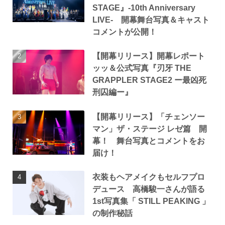
STAGE』-10th Anniversary
LIVE- 開幕舞台写真＆キャスト
コメントが公開！
【開幕リリース】開幕レポート
ッッ＆公式写真『刃牙 THE
GRAPPLER STAGE2 ー最凶死
刑囚編ー』
【開幕リリース】「チェンソー
マン」ザ・ステージ レゼ篇 開
幕！ 舞台写真とコメントをお
届け！
衣装もヘアメイクもセルフプロ
デュース 高橋駿一さんが語る
1st写真集「 STILL PEAKING 」
の制作秘話