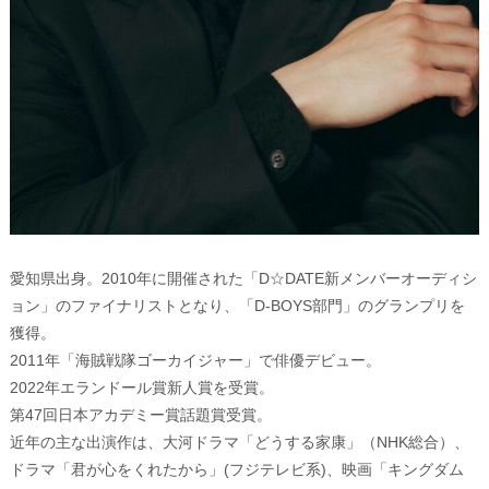
愛知県出身。2010年に開催された「D☆DATE新メンバーオーディシ
ョン」のファイナリストとなり、「D-BOYS部門」のグランプリを
獲得。
2011年「海賊戦隊ゴーカイジャー」で俳優デビュー。
2022年エランドール賞新人賞を受賞。
第47回日本アカデミー賞話題賞受賞。
近年の主な出演作は、大河ドラマ「どうする家康」（NHK総合）、
ドラマ「君が心をくれたから」(フジテレビ系)、映画「キングダム