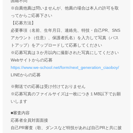
国籍不問
※自薦他薦は問いませんが、他薦の場合は本人の許可を取
ってからご応募下さい
【応募方法】
必要事項（名前、生年月日、連絡先、特技・自己PR、SNS
アカウント（任意）、保護者氏名）を入力して写真（バス
トアップ）をアップロードして応募してください
※応募写真は３か月以内に撮影された写真にしてください
Webサイトからの応募
https://www.we-school.net/form/next_generation_ciaoboy/
LINEからの応募
※郵送での応募は受け付けておりません
※応募写真のファイルサイズは一枚につき１MB以下でお願
いします
■審査内容
応募者全員対面面接
自己PR審査（歌、ダンスなど特技があれば自己PRと共に披