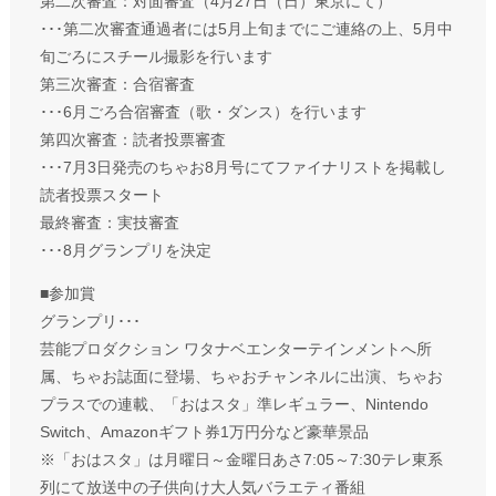
第二次審査：対面審査（4月27日（日）東京にて）
･･･第二次審査通過者には5月上旬までにご連絡の上、5月中
旬ごろにスチール撮影を行います
第三次審査：合宿審査
･･･6月ごろ合宿審査（歌・ダンス）を行います
第四次審査：読者投票審査
･･･7月3日発売のちゃお8月号にてファイナリストを掲載し
読者投票スタート
最終審査：実技審査
･･･8月グランプリを決定
■参加賞
グランプリ･･･
芸能プロダクション ワタナベエンターテインメントへ所
属、ちゃお誌面に登場、ちゃおチャンネルに出演、ちゃお
プラスでの連載、「おはスタ」準レギュラー、Nintendo
Switch、Amazonギフト券1万円分など豪華景品
※「おはスタ」は月曜日～金曜日あさ7:05～7:30テレ東系
列にて放送中の子供向け大人気バラエティ番組