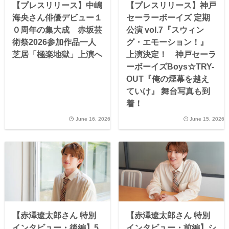
【プレスリリース】中嶋
【プレスリリース】神戸
海央さん俳優デビュー１
セーラーボーイズ 定期
０周年の集大成 赤坂芸
公演 vol.7『スウィン
術祭2026参加作品一人
グ・エモーション！』
芝居「極楽地獄」上演へ
上演決定！ 神戸セーラ
ーボーイズBoys☆TRY-
OUT『俺の煙幕を越え
ていけ』 舞台写真も到
着！
June 16, 2026
June 15, 2026
【赤澤遼太郎さん 特別
【赤澤遼太郎さん 特別
インタビュー・後編】5
インタビュー・前編】シ