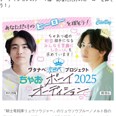
う！」
『騎士竜戦隊リュウソウジャー』のリュウソウブルー／メルト役の