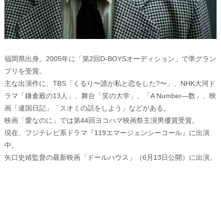
福岡県出身。2005年に「第2回D-BOYSオーディション」で準グラン
プリを受賞。
主な出演作に、TBS「くるり〜誰が私と恋をした?〜」、NHK大河ド
ラマ「鎌倉殿の13人」、舞台「笑の大学」、「A Number—数」、映
画「違国日記」「スオミの話をしよう」などがある。
映画「愛なのに」では第44回ヨコハマ映画祭主演男優賞受賞。
現在、フジテレビ系ドラマ『119エマージェンシーコール』に出演
中。
矢口史靖監督の最新映画「ドールハウス」（6月13日公開）に出演。