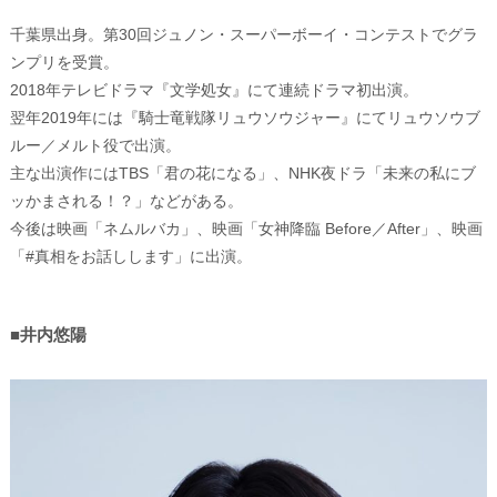
千葉県出身。第30回ジュノン・スーパーボーイ・コンテストでグラ
ンプリを受賞。
2018年テレビドラマ『文学処女』にて連続ドラマ初出演。
翌年2019年には『騎士竜戦隊リュウソウジャー』にてリュウソウブ
ルー／メルト役で出演。
主な出演作にはTBS「君の花になる」、NHK夜ドラ「未来の私にブ
ッかまされる！？」などがある。
今後は映画「ネムルバカ」、映画「女神降臨 Before／After」、映画
「#真相をお話しします」に出演。
■井内悠陽