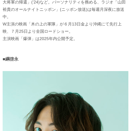
大将軍の帰還」(’24)など。パーソナリティを務める、ラジオ「山田
裕貴のオールナイトニッポン」(ニッポン放送)は毎週月深夜に放送
中。
W主演の映画「木の上の軍隊」が６月13日金より沖縄にて先行上
映、７月25日より全国ロードショー。
主演映画「爆弾」は2025年内公開予定。
■綱啓永