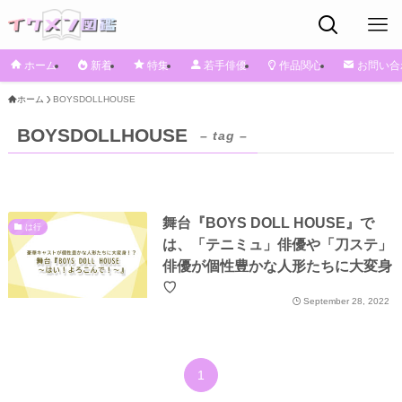
ホーム
新着
特集
若手俳優
作品関心
お問い合
ホーム
BOYSDOLLHOUSE
BOYSDOLLHOUSE
– tag –
舞台『BOYS DOLL HOUSE』で
は行
は、「テニミュ」俳優や「刀ステ」
俳優が個性豊かな人形たちに大変身
♡
September 28, 2022
1