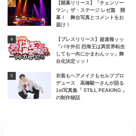
【開幕リリース】「チェンソー
マン」ザ・ステージ レゼ篇 開
幕！ 舞台写真とコメントをお
届け！
【プレスリリース】超速報ッッ
「バキ外伝 烈海王は異世界転生
しても一向にかまわんッッ」舞
台化決定ッッ！
衣装もヘアメイクもセルフプロ
デュース 高橋駿一さんが語る
1st写真集「 STILL PEAKING 」
の制作秘話