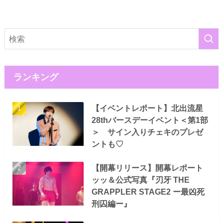
ランキング
【イベントレポート】北出流星
28thバースデーイベント＜第1部
＞ サイン入りチェキのプレゼ
ントも♡
【開幕リリース】開幕レポート
ッッ＆公式写真『刃牙 THE
GRAPPLER STAGE2 ー最凶死
刑囚編ー』