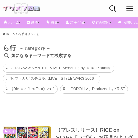
ホーム
新着
特集
若手俳優
作品関心
お問い合
ホーム
若手俳優
ら行
ら行
– category –
気になるキーワードで検索する
“CHAINSAW MAN”THE STAGE Screening by Nelke Planning
“ヒプ・カリ”ステコラボLIVE「STYLE WARS 2026」
《Division Jam Tour》vol.1
「COROLLA」Produced by KRIST
【プレスリリース】RICE on
ら行
STAGE「ラブ米」 お正月だよ！グ