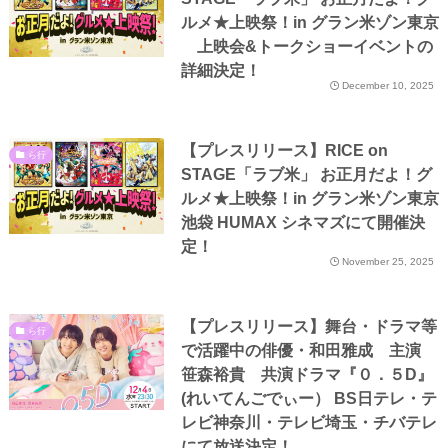
ルメ★上映祭！in グラン米ゾン東京
上映会&トークショーイベントの
詳細決定！
December 10, 2025
【プレスリリース】RICE on
ら行
STAGE「ラブ米」 お正月だよ！グ
ルメ★上映祭！in グラン米ゾン東京
池袋 HUMAX シネマズにて開催決
定！
November 25, 2025
【プレスリリース】舞台・ドラマ等
ら行
で活躍中の俳優・和田雅成 主演
笹森裕貴 共演ドラマ『０．５D』
(れいてんごでぃー） BS日テレ・テ
レビ神奈川・テレビ埼玉・チバテレ
にて放送決定！