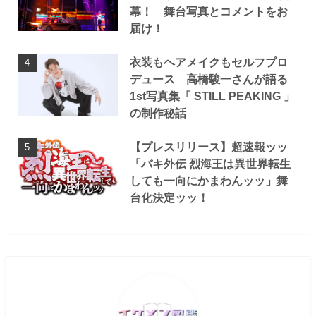
幕！ 舞台写真とコメントをお
届け！
衣装もヘアメイクもセルフプロ
デュース 高橋駿一さんが語る
1st写真集「 STILL PEAKING 」
の制作秘話
【プレスリリース】超速報ッッ
「バキ外伝 烈海王は異世界転生
しても一向にかまわんッッ」舞
台化決定ッッ！