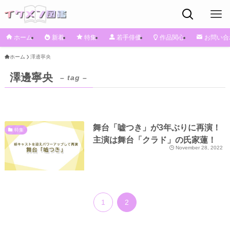
ホーム
新着
特集
若手俳優
作品関心
お問い合
ホーム
澤邊寧央
澤邊寧央
– tag –
舞台「嘘つき」が3年ぶりに再演！
特集
主演は舞台「クラド」の氏家蓮！
November 28, 2022
1
2