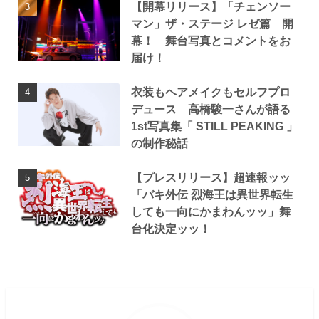
【開幕リリース】「チェンソー
マン」ザ・ステージ レゼ篇 開
幕！ 舞台写真とコメントをお
届け！
衣装もヘアメイクもセルフプロ
デュース 高橋駿一さんが語る
1st写真集「 STILL PEAKING 」
の制作秘話
【プレスリリース】超速報ッッ
「バキ外伝 烈海王は異世界転生
しても一向にかまわんッッ」舞
台化決定ッッ！