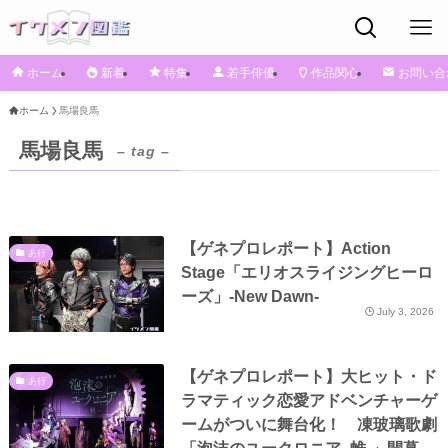
ホーム
新着
特集
若手俳優
作品関心
お問い合
ホーム
馬場良馬
馬場良馬
– tag –
【ゲネプロレポート】Action
あ行
Stage「エリオスライジングヒーロ
ーズ」-New Dawn-
July 3, 2026
【ゲネプロレポート】大ヒット・ド
あ行
ラマティック恋愛アドベンチャーゲ
ームがついに舞台化！ 凍玻璃歌劇