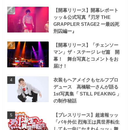
【開幕リリース】開幕レポート
ッッ＆公式写真『刃牙 THE
GRAPPLER STAGE2 ー最凶死
刑囚編ー』
【開幕リリース】「チェンソー
マン」ザ・ステージ レゼ篇 開
幕！ 舞台写真とコメントをお
届け！
衣装もヘアメイクもセルフプロ
デュース 高橋駿一さんが語る
1st写真集「 STILL PEAKING 」
の制作秘話
【プレスリリース】超速報ッッ
「バキ外伝 烈海王は異世界転生
しても一向にかまわんッッ」舞