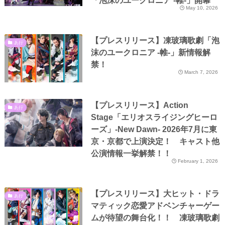
「泡沫のユークロニア -帷-」開幕
May 10, 2026
【プレスリリース】凍玻璃歌劇「泡
あ行
沫のユークロニア -帷-」新情報解
禁！
March 7, 2026
【プレスリリース】Action
あ行
Stage「エリオスライジングヒーロ
ーズ」-New Dawn- 2026年7月に東
京・京都で上演決定！ キャスト他
公演情報一挙解禁！！
February 1, 2026
【プレスリリース】大ヒット・ドラ
あ行
マティック恋愛アドベンチャーゲー
ムが待望の舞台化！！ 凍玻璃歌劇