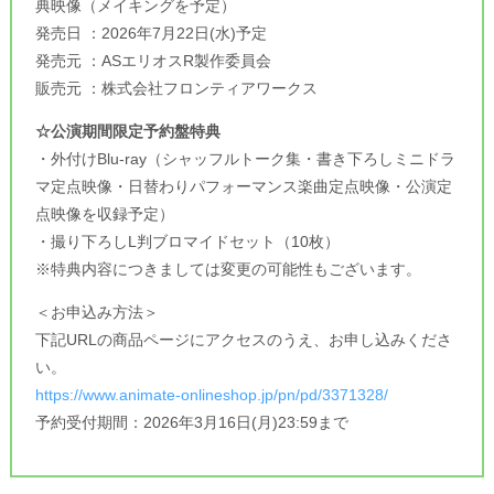
典映像（メイキングを予定）
発売日 ：2026年7月22日(水)予定
発売元 ：ASエリオスR製作委員会
販売元 ：株式会社フロンティアワークス
☆公演期間限定予約盤特典
・外付けBlu-ray（シャッフルトーク集・書き下ろしミニドラ
マ定点映像・日替わりパフォーマンス楽曲定点映像・公演定
点映像を収録予定）
・撮り下ろしL判ブロマイドセット（10枚）
※特典内容につきましては変更の可能性もございます。
＜お申込み方法＞
下記URLの商品ページにアクセスのうえ、お申し込みくださ
い。
https://www.animate-onlineshop.jp/pn/pd/3371328/
予約受付期間：2026年3月16日(月)23:59まで