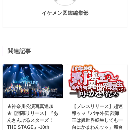
イケメン図鑑編集部
関連記事
★神奈川公演写真追加
【プレスリリース】超速
★【開幕リリース】『あ
報ッッ「バキ外伝 烈海
んさんぶるスターズ！
王は異世界転生しても一
THE STAGE』-10th
向にかまわんッッ」舞台