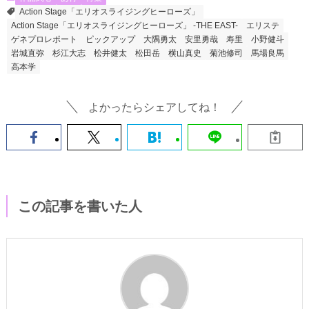
Action Stage「エリオスライジングヒーローズ」
Action Stage「エリオスライジングヒーローズ」 -THE EAST-
エリステ
ゲネプロレポート
ピックアップ
大隅勇太
安里勇哉
寿里
小野健斗
岩城直弥
杉江大志
松井健太
松田岳
横山真史
菊池修司
馬場良馬
高本学
よかったらシェアしてね！
この記事を書いた人