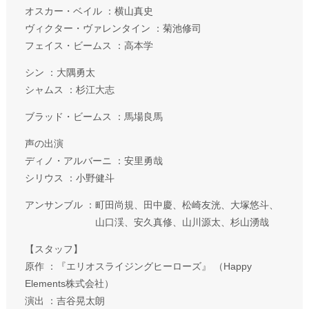
オスカー・ベイル ：横山真史
ヴィクター・ヴァレンタイン ：菊池修司
フェイス・ビームス ：高本学
シン ：大隅勇太
シャムス ：杉江大志
ブラッド・ビームス ：馬場良馬
声の出演
ディノ・アルバーニ ：安里勇哉
シリウス ：小野健斗
アンサンブル ：町田尚規、田中慶、松崎友洸、大塚悠斗、
山口渓、安久真修、山川源太、杉山湧哉
【スタッフ】
原作 ：『エリオスライジングヒーローズ』 （Happy
Elements株式会社）
演出 ：吉谷晃太朗