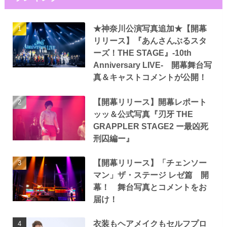
★神奈川公演写真追加★【開幕
リリース】『あんさんぶるスタ
ーズ！THE STAGE』-10th
Anniversary LIVE- 開幕舞台写
真＆キャストコメントが公開！
【開幕リリース】開幕レポート
ッッ＆公式写真『刃牙 THE
GRAPPLER STAGE2 ー最凶死
刑囚編ー』
【開幕リリース】「チェンソー
マン」ザ・ステージ レゼ篇 開
幕！ 舞台写真とコメントをお
届け！
衣装もヘアメイクもセルフプロ