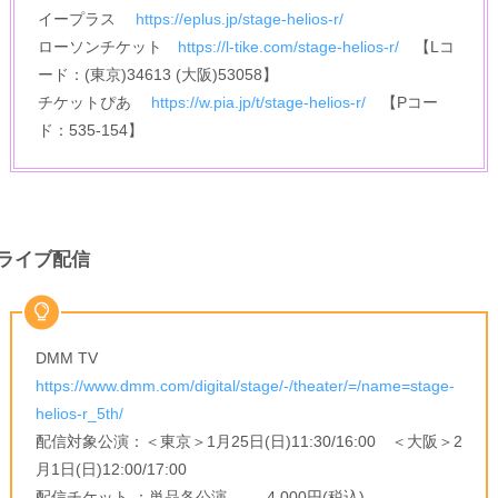
イープラス
https://eplus.jp/stage-helios-r/
ローソンチケット
https://l-tike.com/stage-helios-r/
【Lコ
ード：(東京)34613 (大阪)53058】
チケットぴあ
https://w.pia.jp/t/stage-helios-r/
【Pコー
ド：535-154】
ライブ配信
DMM TV
https://www.dmm.com/digital/stage/-/theater/=/name=stage-
helios-r_5th/
配信対象公演：＜東京＞1月25日(日)11:30/16:00 ＜大阪＞2
月1日(日)12:00/17:00
配信チケット ：単品各公演 4,000円(税込)