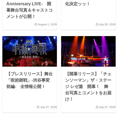
Anniversary LIVE- 開
化決定ッッ！
幕舞台写真＆キャストコ
メントが公開！
August 1, 2026
July 28, 2026
【プレスリリース】舞台
【開幕リリース】「チェ
「呪術廻戦」-渋谷事変
ンソーマン」ザ・ステー
前編- 全情報公開！
ジ レゼ篇 開幕！ 舞
台写真とコメントをお届
け！
July 27, 2026
July 27, 2026