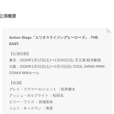
公演概要
Action Stage「エリオスライジングヒーローズ」 -THE
EAST-
【公演日程】
東京：2026年1月17日(土)〜1月25日(日) 天王洲 銀河劇場
大阪：2026年1月31日(土)〜2月1日(日) COOL JAPAN PARK
OSAKA WWホール
【出演】
グレイ・リヴァース/ジェット ：松井健太
アッシュ・オルブライト ：松田岳
ビリー・ワイズ ：岩城直弥
ジェイ・キッドマン ：寿里