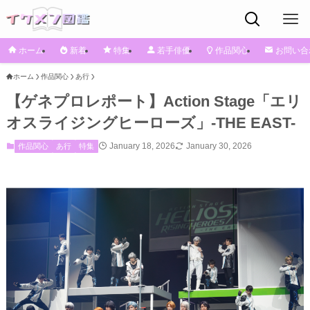
ホーム
新着
特集
若手俳優
作品関心
お問い合
ホーム
作品関心
あ行
【ゲネプロレポート】Action Stage「エリ
オスライジングヒーローズ」-THE EAST-
January 18, 2026
January 30, 2026
作品関心
あ行
特集