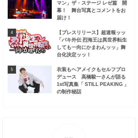
マン」ザ・ステージ レゼ篇 開
幕！ 舞台写真とコメントをお
届け！
【プレスリリース】超速報ッッ
「バキ外伝 烈海王は異世界転生
しても一向にかまわんッッ」舞
台化決定ッッ！
衣装もヘアメイクもセルフプロ
デュース 高橋駿一さんが語る
1st写真集「 STILL PEAKING 」
の制作秘話