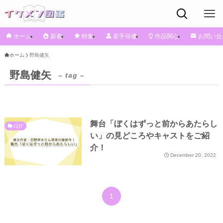
ホーム
新着
特集
若手俳優
作品関心
お問い合
ホーム
野島健矢
野島健矢
– tag –
舞台「ぼくはずっと前からあたらし
は行
い」の見どころやキャストをご紹
介！
December 20, 2022
1