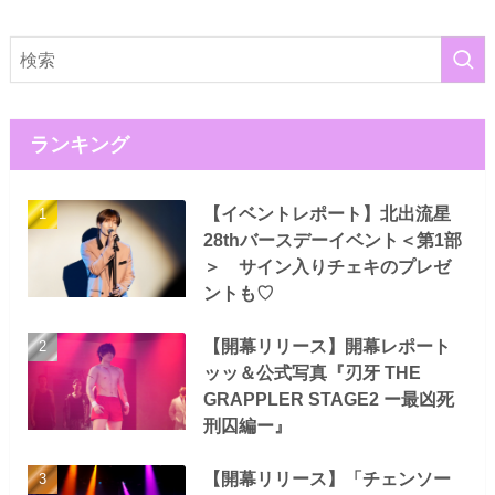
ランキング
【イベントレポート】北出流星
28thバースデーイベント＜第1部
＞ サイン入りチェキのプレゼ
ントも♡
【開幕リリース】開幕レポート
ッッ＆公式写真『刃牙 THE
GRAPPLER STAGE2 ー最凶死
刑囚編ー』
【開幕リリース】「チェンソー