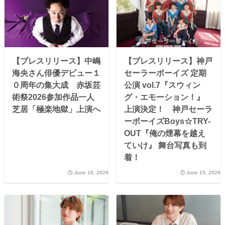
【プレスリリース】中嶋
【プレスリリース】神戸
海央さん俳優デビュー１
セーラーボーイズ 定期
０周年の集大成 赤坂芸
公演 vol.7『スウィン
術祭2026参加作品一人
グ・エモーション！』
芝居「極楽地獄」上演へ
上演決定！ 神戸セーラ
ーボーイズBoys☆TRY-
OUT『俺の煙幕を越え
ていけ』 舞台写真も到
着！
June 16, 2026
June 15, 2026