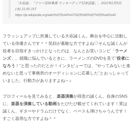
「大谷誠」『フリー百科事典 ウィキペディア日本語版』。2022年2月9日
(水) 21:00 JST
https://ja.wikipedia.org/wiki/%E5%A4%A7%E8%B0%B7%E8%AA%A0
フラッシュアップに所属している大谷誠くん。舞台を中心に活動し
ている俳優さんです＾＾笑顔が素敵な方ですよね♡そんな誠くんが
役者を目指すきっかけとなったのは、なんとお笑いコンビ「
ラーメ
ンズ
」。就職に悩んでいるときに、ラーメンズのDVDを見て”
役者に
なろう
！”と思ったのだとか！インタビューでは、”やってみないと進
めないと思って事務所のオーディションに応募した”とおっしゃって
いました。行動力がありますよね～♪
プロフィールを見てみると、
楽器演奏
が得意の誠くん。自身のSNS
に、
楽器を演奏している動画
をたびたび載せてくれています！実は
誠くん、ギターやドラムだけでなく、ベースも弾けちゃうんです！
すごく器用な方ですよね＾＾