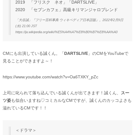
2019 「フリスク ネオ」「DARTSLIVE」
2020 「セブンカフェ」高級キリマンジャロブレンド
「大谷誠」『フリー百科事典 ウィキペディア日本語版』。2022年2月9日
(水) 21:00 JST
https://ja.wikipedia.org/wiki/%E5%A4%A7%E8%B0%B7%E8%AA%A0
CMにも出演している誠くん。「
DARTSLIVE
」のCMをYouTubeで
見ることができますよ～！
https://www.youtube.com/watch?v=Oa6TXKY_pZc
上司に叱られて落ち込んでいる誠くんが出てきます！誠くん、
スー
ツ姿
も似合いますね♡コミカルなCMですが、誠くんのカッコよさも
溢れているCMです！！
＜ドラマ＞