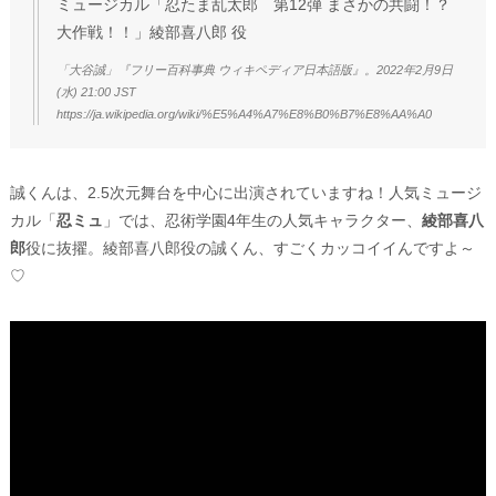
ミュージカル「忍たま乱太郎 第12弾 まさかの共闘！？
大作戦！！」綾部喜八郎 役
「大谷誠」『フリー百科事典 ウィキペディア日本語版』。2022年2月9日
(水) 21:00 JST
https://ja.wikipedia.org/wiki/%E5%A4%A7%E8%B0%B7%E8%AA%A0
誠くんは、2.5次元舞台を中心に出演されていますね！人気ミュージ
カル「
忍ミュ
」では、忍術学園4年生の人気キャラクター、
綾部喜八
郎
役に抜擢。綾部喜八郎役の誠くん、すごくカッコイイんですよ～
♡