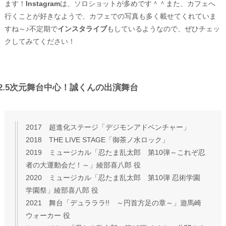
ます！
Instagram
は、ソロショットが多めです＾＾また、カフェへ
行くことが好きなようで、カフェでの写真も多く載せてくれていま
すね～♪不定期で
インスタライブ
もしているようなので、ぜひチェッ
クしてみてください！
2.5次元舞台中心！誠くんの出演舞台
2017 超進化ステージ「デジモンアドベンチャー」
2018 THE LIVE STAGE「御茶ノ水ロック」
2019 ミュージカル「忍たま乱太郎 第10弾～これぞ忍
者の大運動会だ！～」綾部喜八郎 役
2020 ミュージカル「忍たま乱太郎 第10弾 忍術学園
学園祭」綾部喜八郎 役
2021 舞台「デュラララ!! ～円首方足の章～」遊馬崎
ウォーカー 役