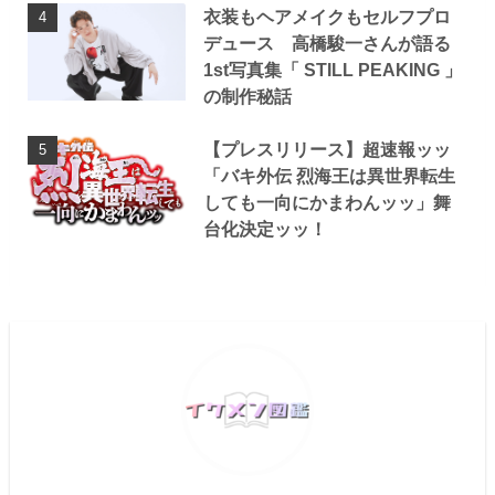
衣装もヘアメイクもセルフプロ
デュース 高橋駿一さんが語る
1st写真集「 STILL PEAKING 」
の制作秘話
【プレスリリース】超速報ッッ
「バキ外伝 烈海王は異世界転生
しても一向にかまわんッッ」舞
台化決定ッッ！