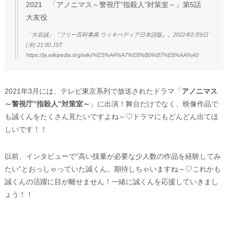
2021 「アノニマス～警視庁”指殺人”対策室～」第5話
大友役
「大谷誠」『フリー百科事典 ウィキペディア日本語版』。2022年2月9日
(水) 21:00 JST
https://ja.wikipedia.org/wiki/%E5%A4%A7%E8%B0%B7%E8%AA%A0
2021年3月には、テレビ東京系列で放送されたドラマ「
アノニマス
～警視庁”指殺人”対策室～
」に出演！舞台だけでなく、映像作品で
も誠くんをたくさん見たいですよね～♡ドラマにもどんどん出てほ
しいです！！
以前、インタビューで”高い技量が必要な少人数の作品を経験してみ
たい”とおっしゃっていた誠くん。期待しちゃいますね～♡これかも
誠くんの活躍に目が離せません！一緒に誠くんを応援していきまし
ょう！！