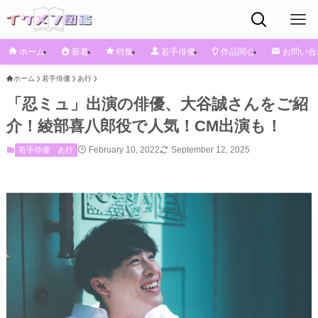
ホーム
新着
特集
若手俳優
作品関心
お問い合
ホーム
若手俳優
あ行
「忍ミュ」出演の俳優、大谷誠さんをご紹
介！綾部喜八郎役で人気！CM出演も！
February 10, 2022
September 12, 2025
若手俳優
あ行