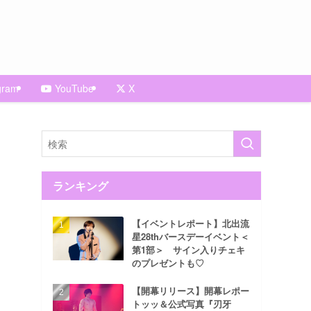
gram
YouTube
X
ランキング
【イベントレポート】北出流
星28thバースデーイベント＜
第1部＞ サイン入りチェキ
のプレゼントも♡
【開幕リリース】開幕レポー
トッッ＆公式写真『刃牙