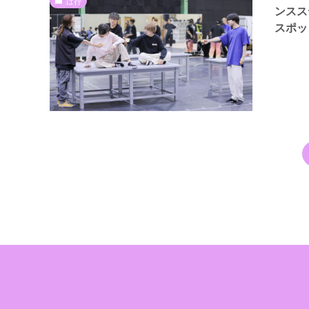
は行
ンスス
スポッ