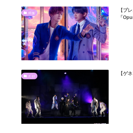
【プレ
特集
「Op
【ゲネ
た行