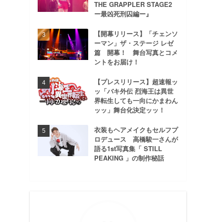
THE GRAPPLER STAGE2
ー最凶死刑囚編ー』
【開幕リリース】「チェンソ
ーマン」ザ・ステージ レゼ
篇 開幕！ 舞台写真とコメ
ントをお届け！
【プレスリリース】超速報ッ
ッ「バキ外伝 烈海王は異世
界転生しても一向にかまわん
ッッ」舞台化決定ッッ！
衣装もヘアメイクもセルフプ
ロデュース 高橋駿一さんが
語る1st写真集「 STILL
PEAKING 」の制作秘話