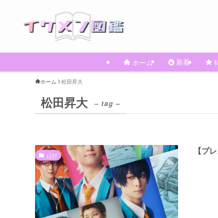
新着
ホーム
ホーム
松田昇大
松田昇大
– tag –
【プレ
は行