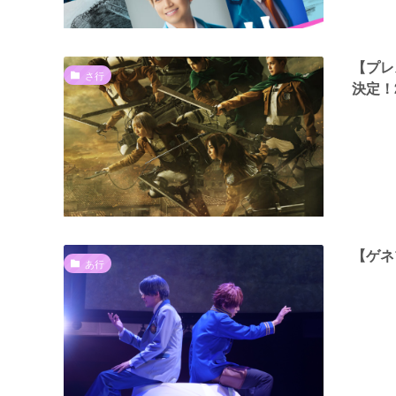
【プレ
さ行
決定！
【ゲネ
あ行