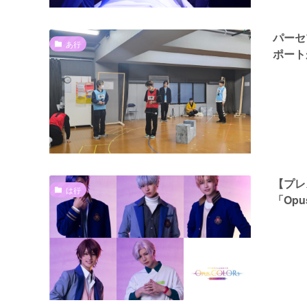
パーセ
あ行
ポート
【プレ
は行
「Op