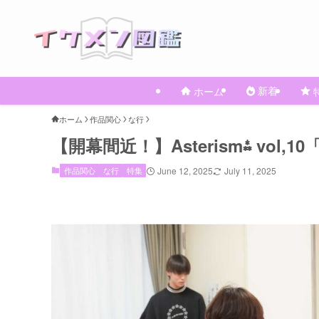
新着
ホーム
ホーム
作品関心
な行
【開幕間近！】Asterism⁂ vol,1
作品関心
な行
特集
June 12, 2025
July 11, 2025