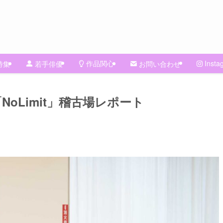
作品関心
Insta
特集
若手俳優
お問い合わせ
0「NoLimit」稽古場レポート