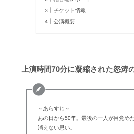
チケット情報
公演概要
上演時間70分に凝縮された怒涛
～あらすじ～
あの⽇から50年。最後の⼀⼈が⽬覚め
消えない思い。