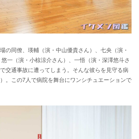
場の同僚、瑛輔（演・中山優貴さん）、七央（演・
、悠一（演・小椋涼介さん）、一悟（演・深澤悠斗さ
で交通事故に遭ってしまう。そんな彼らを見守る病
）。この7人で病院を舞台にワンシチュエーションで