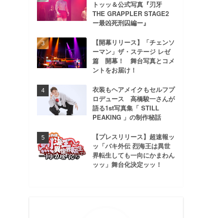
トッッ＆公式写真『刃牙
THE GRAPPLER STAGE2
ー最凶死刑囚編ー』
【開幕リリース】「チェンソ
ーマン」ザ・ステージ レゼ
篇 開幕！ 舞台写真とコメ
ントをお届け！
衣装もヘアメイクもセルフプ
ロデュース 高橋駿一さんが
語る1st写真集「 STILL
PEAKING 」の制作秘話
【プレスリリース】超速報ッ
ッ「バキ外伝 烈海王は異世
界転生しても一向にかまわん
ッッ」舞台化決定ッッ！