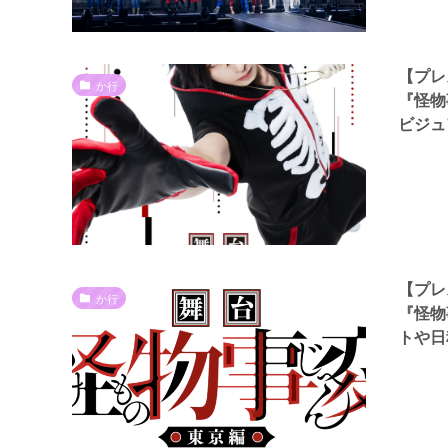
【プレ
か行
『怪物
ビジュ
【プレ
か行
『怪物
トや日