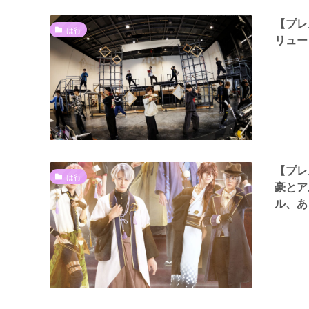
【プレ
は行
リュー
【プレ
は行
豪とア
ル、あ