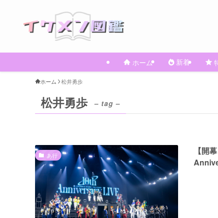
新着
ホーム
ホーム
松井勇歩
松井勇歩
– tag –
【開幕
あ行
Anni