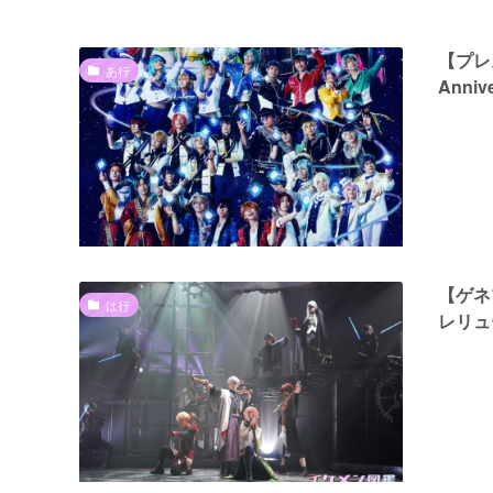
【プレ
あ行
Anni
【ゲネ
は行
レリュ