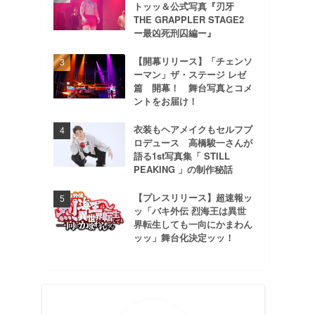
トッッ＆公式写真『刃牙
THE GRAPPLER STAGE2
ー最凶死刑囚編ー』
【開幕リリース】「チェンソ
ーマン」ザ・ステージ レゼ
篇 開幕！ 舞台写真とコメ
ントをお届け！
衣装もヘアメイクもセルフプ
ロデュース 高橋駿一さんが
語る1st写真集「 STILL
PEAKING 」の制作秘話
【プレスリリース】超速報ッ
ッ「バキ外伝 烈海王は異世
界転生しても一向にかまわん
ッッ」舞台化決定ッッ！