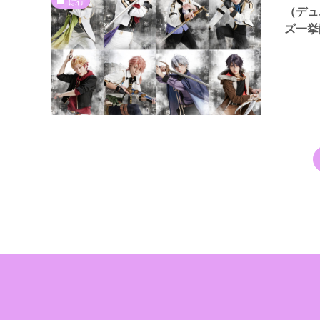
は行
（デュ
ズ一挙