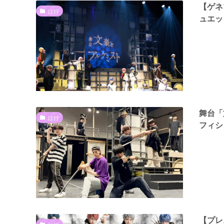
【ゲネ
は行
ュエッ
舞台「
は行
フィシ
【プレ