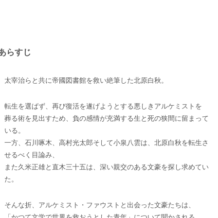
あらすじ
太宰治らと共に帝國図書館を救い絶筆した北原白秋。
転生を選ばず、再び復活を遂げようとする悪しきアルケミストを
葬る術を見出すため、負の感情が充満する生と死の狭間に留まって
いる。
一方、石川啄木、高村光太郎そして小泉八雲は、北原白秋を転生さ
せるべく目論み、
また久米正雄と直木三十五は、深い親交のある文豪を探し求めてい
た。
そんな折、アルケミスト・ファウストと出会った文豪たちは、
「かつて文学で世界を救おうとした青年」について聞かされる。