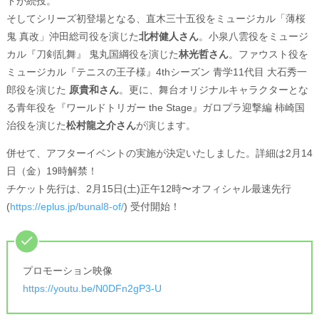
トが続投。
そしてシリーズ初登場となる、直木三十五役をミュージカル「薄桜
鬼 真改」沖田総司役を演じた
北村健人さん
。小泉八雲役をミュージ
カル『刀剣乱舞』 鬼丸国綱役を演じた
林光哲さん
。ファウスト役を
ミュージカル『テニスの王子様』4thシーズン 青学11代目 大石秀一
郎役を演じた
原貴和さん
。更に、舞台オリジナルキャラクターとな
る青年役を『ワールドトリガー the Stage』ガロプラ迎撃編 柿崎国
治役を演じた
松村龍之介さん
が演じます。
併せて、アフターイベントの実施が決定いたしました。詳細は2月14
日（金）19時解禁！
チケット先行は、2月15日(土)正午12時〜オフィシャル最速先行
(
https://eplus.jp/bunal8-of/
) 受付開始！
プロモーション映像
https://youtu.be/N0DFn2gP3-U