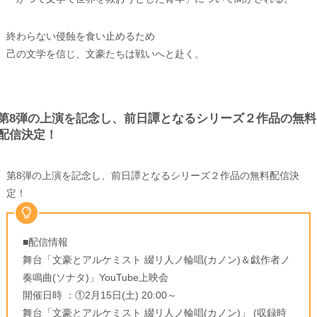
終わらない侵蝕を食い止めるため
己の文学を信じ、文豪たちは戦いへと赴く。
第8弾の上演を記念し、前日譚となるシリーズ２作品の無料
配信決定！
第8弾の上演を記念し、前日譚となるシリーズ２作品の無料配信決
定！
■配信情報
舞台「文豪とアルケミスト 綴リ人ノ輪唱(カノン)＆戯作者ノ
奏鳴曲(ソナタ)」YouTube上映会
開催日時 ：①2月15日(土) 20:00～
舞台「文豪とアルケミスト 綴リ人ノ輪唱(カノン)」 (収録時