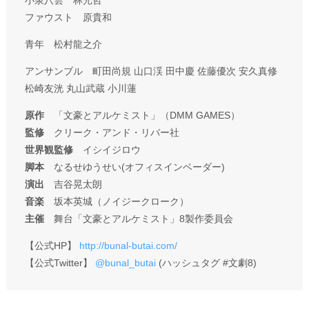
ファウスト 原貴和
青年 松村龍之介
アンサンブル 町田尚規 山口渓 田中慶 佐藤優次 安久真修
松崎友洸 丸山武蔵 小川蓮
原作
「文豪とアルケミスト」（DMM GAMES）
監修
クリーク・アンド・リバー社
世界観監修
イシイジロウ
脚本
なるせゆうせい(オフィスインベーダー)
演出
吉谷晃太朗
音楽
坂本英城（ノイジークローク）
主催
舞台「文豪とアルケミスト」8製作委員会
【公式HP】
http://bunal-butai.com/
【公式Twitter】
@bunal_butai
(ハッシュタグ #文劇8)