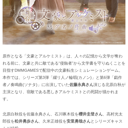
原作となる「文豪とアルケミスト」は、人々の記憶から文学が奪わ
れる前に、文豪と共に敵である“侵蝕者”から文学書を守りぬくことを
目指すDMMGAMESで配信中の文豪転生シミュレーションゲーム。
本作では、シリーズ第3弾「綴リ人ノ輪唱(カノン)」と第6弾「戯作
者ノ奏鳴曲(ソナタ)」に出演していた
佐藤永典さん
演じる北原白秋が
主演となり、宿敵である悪しきアルケミストとの死闘が描かれま
す。
北原白秋役を佐藤永典さん、石川啄木役を
櫻井圭登さん
、高村光太
郎役を
松井勇歩さん
、久米正雄役を
安里勇哉さん
とシリーズキャス