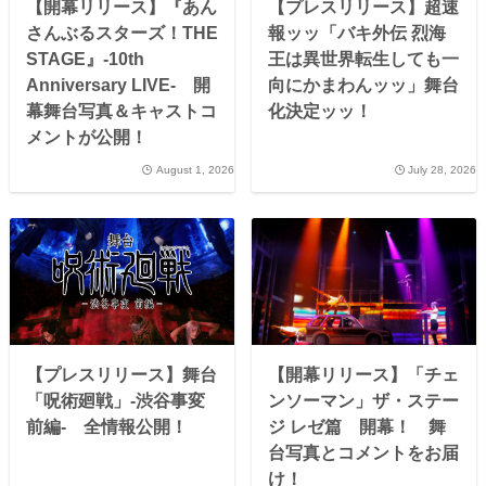
【開幕リリース】『あん
【プレスリリース】超速
さんぶるスターズ！THE
報ッッ「バキ外伝 烈海
STAGE』-10th
王は異世界転生しても一
Anniversary LIVE- 開
向にかまわんッッ」舞台
幕舞台写真＆キャストコ
化決定ッッ！
メントが公開！
August 1, 2026
July 28, 2026
【プレスリリース】舞台
【開幕リリース】「チェ
「呪術廻戦」-渋谷事変
ンソーマン」ザ・ステー
前編- 全情報公開！
ジ レゼ篇 開幕！ 舞
台写真とコメントをお届
け！