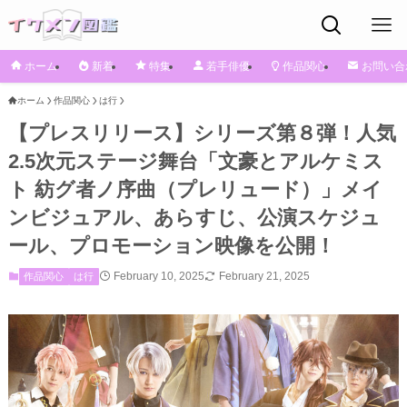
ホーム
新着
特集
若手俳優
作品関心
お問い合
ホーム
作品関心
は行
【プレスリリース】シリーズ第８弾！人気
2.5次元ステージ舞台「文豪とアルケミス
ト 紡グ者ノ序曲（プレリュード）」メイ
ンビジュアル、あらすじ、公演スケジュ
ール、プロモーション映像を公開！
February 10, 2025
February 21, 2025
作品関心
は行