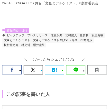
©2016 EXNOA LLC / 舞台「文豪とアルケミスト」8製作委員会
作品関心
は行
ピックアップ
プレスリリース
佐藤永典
北村健人
原貴和
安里勇哉
文豪とアルケミスト
文豪とアルケミスト 紡グ者ノ序曲
松井勇歩
松村龍之介
林光哲
櫻井圭登
よかったらシェアしてね！
この記事を書いた人