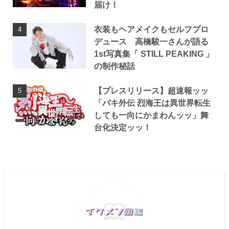
届け！
衣装もヘアメイクもセルフプロ
デュース 高橋駿一さんが語る
1st写真集「 STILL PEAKING 」
の制作秘話
【プレスリリース】超速報ッッ
「バキ外伝 烈海王は異世界転生
しても一向にかまわんッッ」舞
台化決定ッッ！