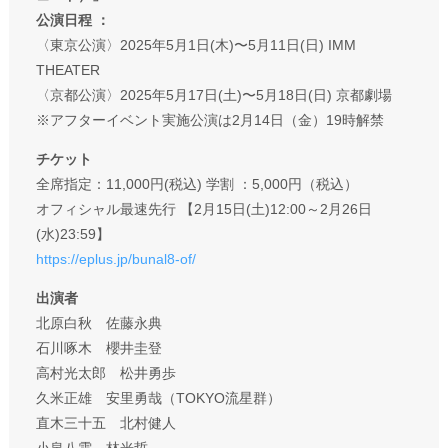
公演日程 ：
〈東京公演〉2025年5月1日(木)〜5月11日(日) IMM
THEATER
〈京都公演〉2025年5月17日(土)〜5月18日(日) 京都劇場
※アフターイベント実施公演は2月14日（金）19時解禁
チケット
全席指定：11,000円(税込) 学割 ：5,000円（税込）
オフィシャル最速先行 【2月15日(土)12:00～2月26日
(水)23:59】
https://eplus.jp/bunal8-of/
出演者
北原白秋 佐藤永典
石川啄木 櫻井圭登
高村光太郎 松井勇歩
久米正雄 安里勇哉（TOKYO流星群）
直木三十五 北村健人
小泉八雲 林光哲