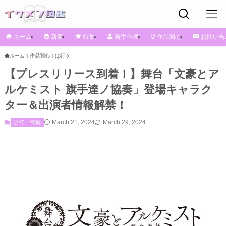
ホーム
新着
特集
若手俳優
作品関心
お問い合
ホーム
作品関心
は行
【プレスリリース到着！】舞台「文豪とア
ルケミスト 旗手達ノ協奏」登場キャラク
ター＆出演者情報解禁！
March 21, 2024
March 29, 2024
は行
特集