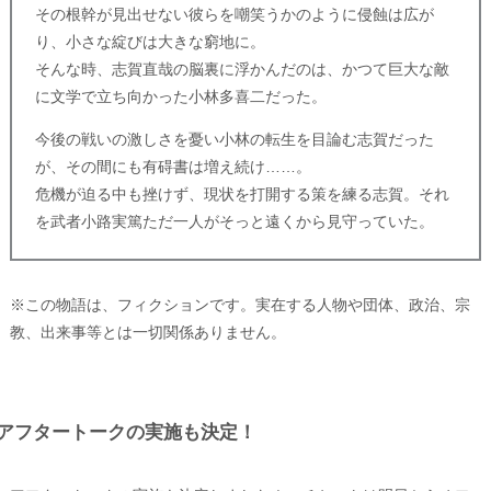
その根幹が見出せない彼らを嘲笑うかのように侵蝕は広が
り、小さな綻びは大きな窮地に。
そんな時、志賀直哉の脳裏に浮かんだのは、かつて巨大な敵
に文学で立ち向かった小林多喜二だった。
今後の戦いの激しさを憂い小林の転生を目論む志賀だった
が、その間にも有碍書は増え続け……。
危機が迫る中も挫けず、現状を打開する策を練る志賀。それ
を武者小路実篤ただ一人がそっと遠くから見守っていた。
※この物語は、フィクションです。実在する人物や団体、政治、宗
教、出来事等とは一切関係ありません。
アフタートークの実施も決定！