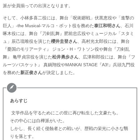
派が全員揃っての出演となります。
そして、小林多喜二役には、舞台「呪術廻戦」伏黒恵役や「進撃の
巨人」-the Musical-マルコ・ボット役を務めた
泰江和明さん
、石川
啄木役には、舞台『刀剣乱舞』肥前忠広役やミュージカル「スタミ
ュ」辰己琉唯役を演じた
櫻井圭登さん
、高村光太郎役には、舞台
『憂国のモリアーティ』 ジョン・H・ワトソン役や舞台『刀剣乱
舞』 亀甲貞宗役を演じた
松井勇歩さん
、広津和郎役には、舞台『フ
ルーツバスケット』 真鍋翔役やMANKAI STAGE『A3!』兵頭九門役
を務めた
新正俊さん
が決定しました。
あらすじ
文学作品を守るためにこの世に再び転生した文豪たち。
その中心には白樺派がいた。
しかし、長く続く侵蝕者との戦いが、歴戦の栄光に小さな翳
りを落とす。