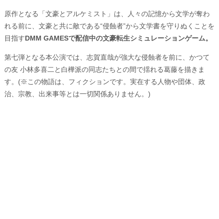
原作となる「文豪とアルケミスト」は、人々の記憶から文学が奪わ
れる前に、文豪と共に敵である“侵蝕者”から文学書を守りぬくことを
目指す
DMM GAMESで配信中の文豪転生シミュレーションゲーム。
第七弾となる本公演では、志賀直哉が強大な侵蝕者を前に、かつて
の友 小林多喜二と白樺派の同志たちとの間で揺れる葛藤を描きま
す。(※この物語は、フィクションです。実在する人物や団体、政
治、宗教、出来事等とは一切関係ありません。)