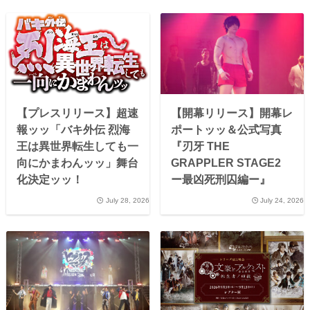
【プレスリリース】超速
【開幕リリース】開幕レ
報ッッ「バキ外伝 烈海
ポートッッ＆公式写真
王は異世界転生しても一
『刃牙 THE
向にかまわんッッ」舞台
GRAPPLER STAGE2
化決定ッッ！
ー最凶死刑囚編ー』
July 28, 2026
July 24, 2026