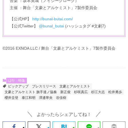
音楽 ：坂本英城（ノイジークローク）
主催 ：舞台「文豪とアルケミスト」7製作委員会
【公式HP】
http://bunal-butai.com/
【公式Twitter】
@bunal_butai
(ハッシュタグ #文劇7)
©2016 EXNOA LLC / 舞台「文豪とアルケミスト」7製作委員会
は行
特集
ピックアップ
プレスリリース
文豪とアルケミスト
文豪とアルケミスト 旗手達ノ協奏
新正俊
杉咲真広
杉江大志
松井勇歩
櫻井圭登
泰江和明
澤邊寧央
谷佳樹
よかったらシェアしてね！