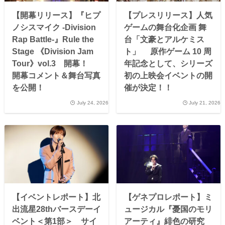
【開幕リリース】『ヒプ
【プレスリリース】人気
ノシスマイク -Division
ゲームの舞台化企画 舞
Rap Battle-』Rule the
台「文豪とアルケミス
Stage 《Division Jam
ト」 原作ゲーム 10 周
Tour》vol.3 開幕！
年記念として、シリーズ
開幕コメント＆舞台写真
初の上映会イベントの開
を公開！
催が決定！！
July 24, 2026
July 21, 2026
【イベントレポート】北
【ゲネプロレポート】ミ
出流星28thバースデーイ
ュージカル『憂国のモリ
ベント＜第1部＞ サイ
アーティ』緋色の研究