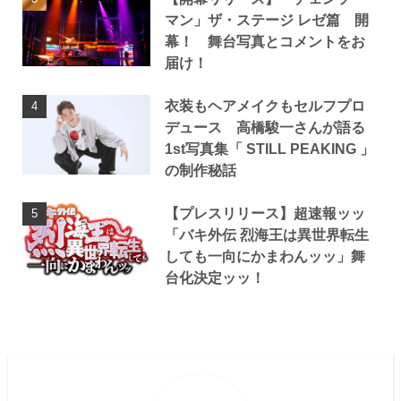
マン」ザ・ステージ レゼ篇 開
幕！ 舞台写真とコメントをお
届け！
衣装もヘアメイクもセルフプロ
デュース 高橋駿一さんが語る
1st写真集「 STILL PEAKING 」
の制作秘話
【プレスリリース】超速報ッッ
「バキ外伝 烈海王は異世界転生
しても一向にかまわんッッ」舞
台化決定ッッ！