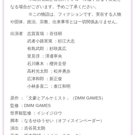
なる場合がございます。予めご了承ください。
※この物語は、フィクションです。実在する人物
や団体、政治、宗教、出来事等とは一切関係ありません。
出演者 志賀直哉 ：谷佳樹
武者小路実篤 ：杉江大志
有島武郎 ：杉咲真広
里見弴 ：澤邊寧央
石川啄木 ：櫻井圭登
高村光太郎 ：松井勇歩
広津和郎 ：新正俊
小林多喜二 ：泰江和明
原作 ：「文豪とアルケミスト」（DMM GAMES）
監修 ：DMM GAMES
世界観監修 ：イシイジロウ
脚本 ：なるせゆうせい（オフィスインベーダー）
演出 ：吉谷晃太朗