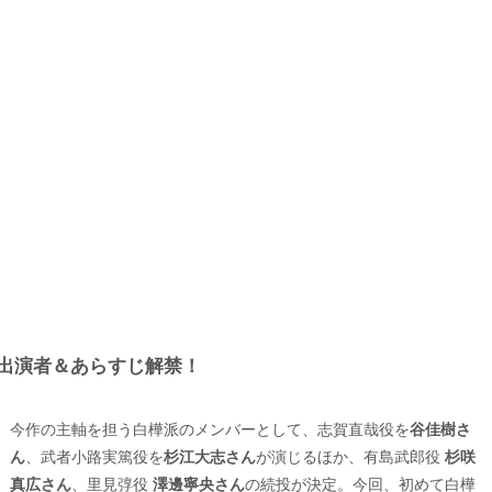
出演者＆あらすじ解禁！
今作の主軸を担う白樺派のメンバーとして、志賀直哉役を
谷佳樹さ
ん
、武者小路実篤役を
杉江大志さん
が演じるほか、有島武郎役
杉咲
真広さん
、里見弴役
澤邊寧央さん
の続投が決定。今回、初めて白樺