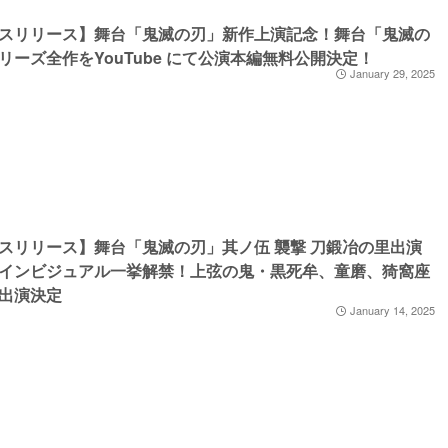
スリリース】舞台「鬼滅の刃」新作上演記念！舞台「鬼滅の
リーズ全作をYouTube にて公演本編無料公開決定！
January 29, 2025
スリリース】舞台「鬼滅の刃」其ノ伍 襲撃 刀鍛冶の里出演
インビジュアル一挙解禁！上弦の鬼・黒死牟、童磨、猗窩座
出演決定
January 14, 2025