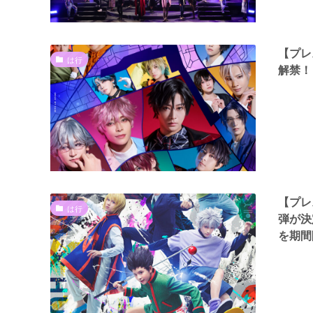
【プレ
は行
解禁！
【プレ
は行
弾が決定
を期間