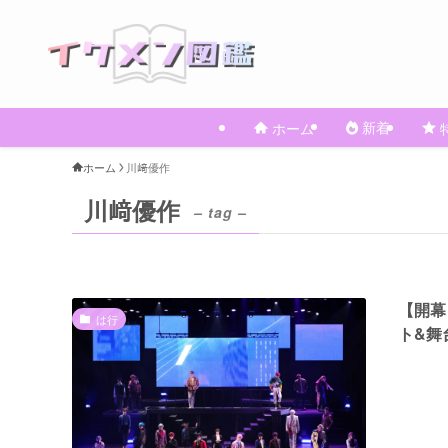
新着
ホーム
ホーム
川﨑優作
川﨑優作
– tag –
【開幕
は行
ト&舞