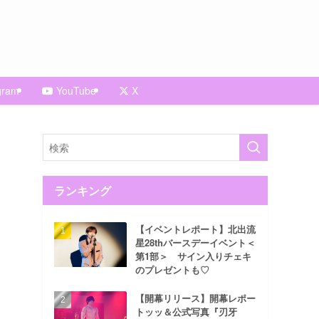
gram
YouTube
X
ランキング
【イベントレポート】北出流
星28thバースデーイベント＜
第1部＞ サイン入りチェキ
のプレゼントも♡
【開幕リリース】開幕レポー
トッッ＆公式写真『刃牙