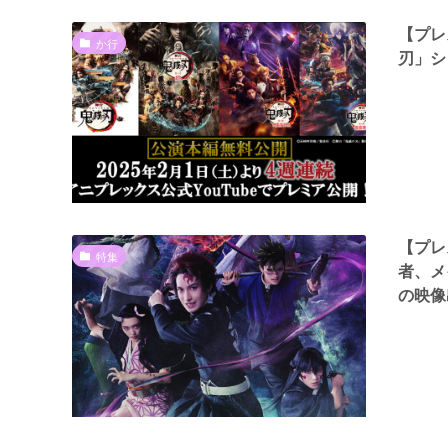
【プレ
か行
刃」シ
【プレ
特集
者、メ
の映像