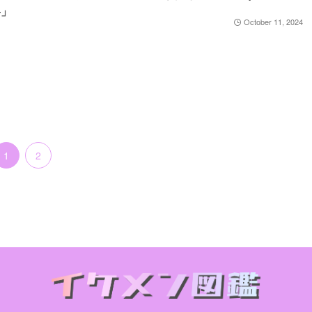
―」
October 11, 2024
1
2