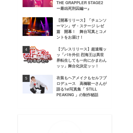
THE GRAPPLER STAGE2
ー最凶死刑囚編ー』
【開幕リリース】「チェンソ
ーマン」ザ・ステージ レゼ
篇 開幕！ 舞台写真とコメ
ントをお届け！
【プレスリリース】超速報ッ
ッ「バキ外伝 烈海王は異世
界転生しても一向にかまわん
ッッ」舞台化決定ッッ！
衣装もヘアメイクもセルフプ
ロデュース 高橋駿一さんが
語る1st写真集「 STILL
PEAKING 」の制作秘話