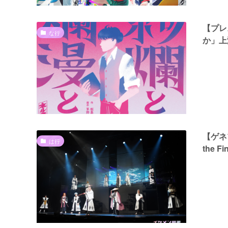
【プレ
な行
か」上
【ゲネプ
は行
the Fi