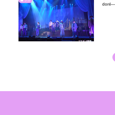
さ行
doré