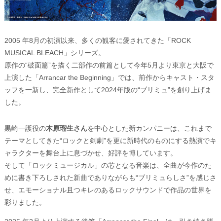
2005 年8月の初演以来、多くの観客に愛されてきた「ROCK
MUSICAL BLEACH」シリーズ。
原作の“破面篇”を描く二部作の前篇として今年5月より東京と大阪で
上演した「Arrancar the Beginning」では、前作からキャスト・スタ
ッフを一新し、完全新作として2024年版の“ブリミュ”を創り上げま
した。
黒崎一護役の
木原瑠生さん
を中心とした新カンパニーは、これまで
テーマとしてきた“ロックと剣劇”を更に新時代のものにする熱演でキ
ャラクターを舞台上に息づかせ、好評を博しています。
そして「ロックミュージカル」の芯となる音楽は、全曲が今作のた
めに書き下ろしされた新曲でありながらも“ブリミュらしさ”を感じさ
せ、エモーショナル且つキレのあるロックサウンドで作品の世界を
彩りました。