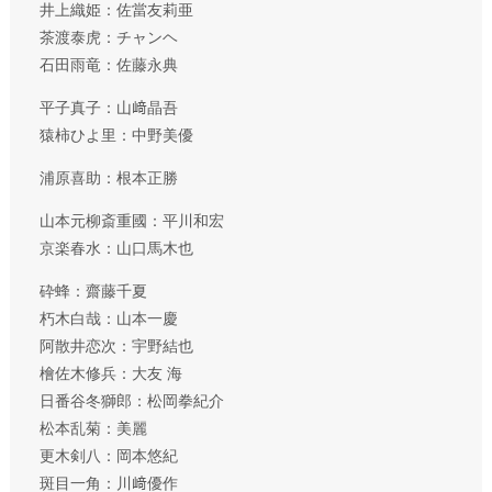
井上織姫：佐當友莉亜
茶渡泰⻁：チャンヘ
⽯⽥⾬⻯：佐藤永典
平子真子：山﨑晶吾
猿柿ひよ里：中野美優
浦原喜助：根本正勝
山本元柳斎重國：平川和宏
京楽春⽔：山⼝⾺木也
砕蜂：齋藤千夏
朽木白哉：山本一慶
阿散井恋次：宇野結也
檜佐木修兵：大友 海
日番谷冬獅郎：松岡拳紀介
松本乱菊：美麗
更木剣八：岡本悠紀
斑目一角：川﨑優作