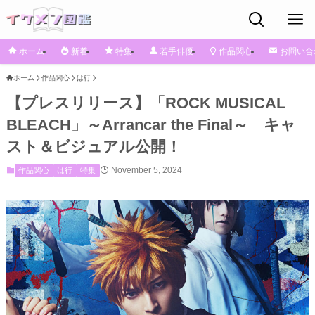
ホーム
新着
特集
若手俳優
作品関心
お問い合
ホーム
作品関心
は行
【プレスリリース】「ROCK MUSICAL
BLEACH」～Arrancar the Final～ キャ
スト＆ビジュアル公開！
November 5, 2024
作品関心
は行
特集