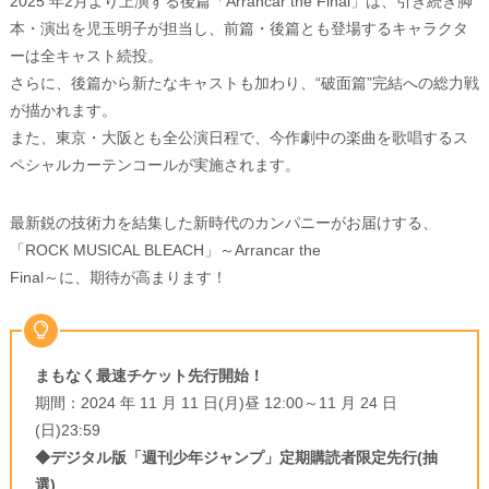
2025 年2月より上演する後篇「Arrancar the Final」は、引き続き脚
本・演出を児玉明子が担当し、前篇・後篇とも登場するキャラクタ
ーは全キャスト続投。
さらに、後篇から新たなキャストも加わり、“破面篇”完結への総力戦
が描かれます。
また、東京・大阪とも全公演日程で、今作劇中の楽曲を歌唱するス
ペシャルカーテンコールが実施されます。
最新鋭の技術力を結集した新時代のカンパニーがお届けする、
「ROCK MUSICAL BLEACH」～Arrancar the
Final～に、期待が高まります！
まもなく最速チケット先行開始！
期間：2024 年 11 月 11 日(月)昼 12:00～11 月 24 日
(日)23:59
◆デジタル版「週刊少年ジャンプ」定期購読者限定先行(抽
選)