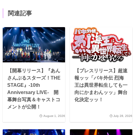
関連記事
【開幕リリース】『あん
【プレスリリース】超速
さんぶるスターズ！THE
報ッッ「バキ外伝 烈海
STAGE』-10th
王は異世界転生しても一
Anniversary LIVE- 開
向にかまわんッッ」舞台
幕舞台写真＆キャストコ
化決定ッッ！
メントが公開！
August 1, 2026
July 28, 2026