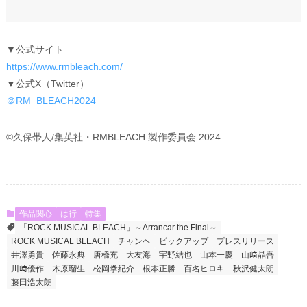
▼公式サイト
https://www.rmbleach.com/
▼公式X（Twitter）
＠RM_BLEACH2024
©久保帯人/集英社・RMBLEACH 製作委員会 2024
作品関心
は行
特集
「ROCK MUSICAL BLEACH」～Arrancar the Final～
ROCK MUSICAL BLEACH
チャンヘ
ピックアップ
プレスリリース
井澤勇貴
佐藤永典
唐橋充
大友海
宇野結也
山本一慶
山﨑晶吾
川﨑優作
木原瑠生
松岡拳紀介
根本正勝
百名ヒロキ
秋沢健太朗
藤⽥浩太朗