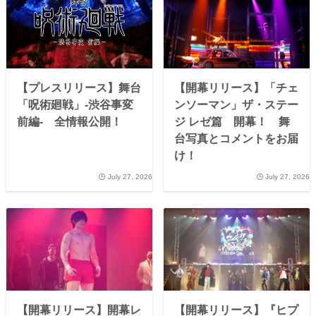
【プレスリリース】舞台
【開幕リリース】「チェ
「呪術廻戦」-渋谷事変
ンソーマン」ザ・ステー
前編- 全情報公開！
ジ レゼ篇 開幕！ 舞
台写真とコメントをお届
け！
July 27, 2026
July 27, 2026
【開幕リリース】開幕レ
【開幕リリース】『ヒプ