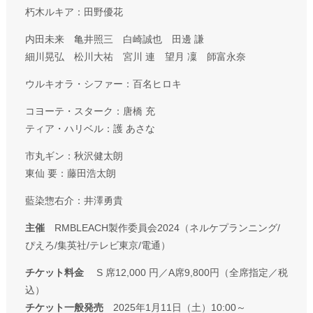
朽木ルキア：⽥野優花
内⽥未来 亀井照三 白崎誠也 ⽥邊 謙
細川晃弘 松川大祐 宮川 連 望月 凜 師富永奈
ウルキオラ・シファー：百名ヒロキ
コヨーテ・スターク：唐橋 充
ティア・ハリベル：護 あさな
市丸ギン：秋沢健太朗
東仙 要：藤⽥浩太朗
藍染惣右介：井澤勇貴
主催
RMBLEACH製作委員会2024（ネルケプランニング/
ぴえろ/集英社/テレビ東京/電通）
チケット料金
S 席12,000 円／A席9,800円（全席指定／税
込）
チケット一般発売
2025年1月11日（土）10:00～