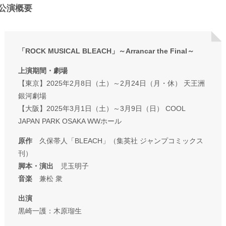
公演概要
「ROCK MUSICAL BLEACH」～Arrancar the Final～
上演期間・劇場
【東京】2025年2月8日（土）～2月24日（月・休） 天王洲
銀河劇場
【大阪】2025年3月1日（土）～3月9日（日） COOL
JAPAN PARK OSAKA WWホール
原作
久保帯人「BLEACH」（集英社 ジャンプコミックス
刊）
脚本・演出
児玉明子
音楽
兼松 衆
出演
黒崎一護：木原瑠生