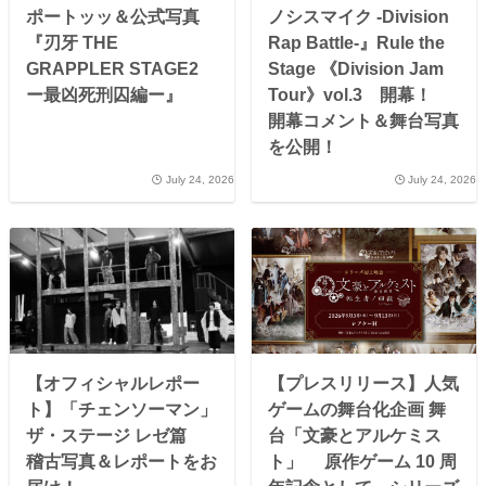
ポートッッ＆公式写真
ノシスマイク -Division
『刃牙 THE
Rap Battle-』Rule the
GRAPPLER STAGE2
Stage 《Division Jam
ー最凶死刑囚編ー』
Tour》vol.3 開幕！
開幕コメント＆舞台写真
を公開！
July 24, 2026
July 24, 2026
【オフィシャルレポー
【プレスリリース】人気
ト】「チェンソーマン」
ゲームの舞台化企画 舞
ザ・ステージ レゼ篇
台「文豪とアルケミス
稽古写真＆レポートをお
ト」 原作ゲーム 10 周