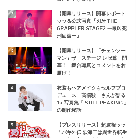
【開幕リリース】開幕レポート
ッッ＆公式写真『刃牙 THE
GRAPPLER STAGE2 ー最凶死
刑囚編ー』
【開幕リリース】「チェンソー
マン」ザ・ステージ レゼ篇 開
幕！ 舞台写真とコメントをお
届け！
衣装もヘアメイクもセルフプロ
デュース 高橋駿一さんが語る
1st写真集「 STILL PEAKING 」
の制作秘話
【プレスリリース】超速報ッッ
「バキ外伝 烈海王は異世界転生