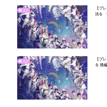
【プレ
ま行
法を 
【プレ
ま行
を 後