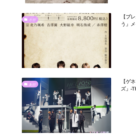
【プレ
さ行
う」メ
【ゲネ
あ行
ズ」-T