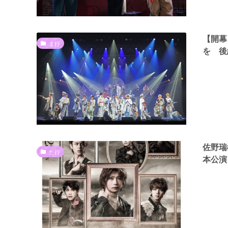
【開幕
ま行
を 後
佐野瑞
た行
本公演