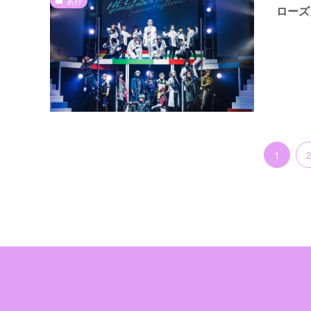
あ行
ローズ」
1