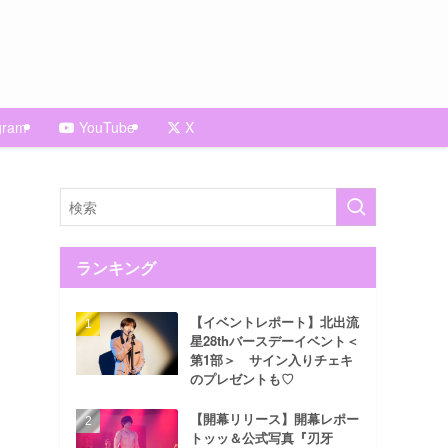
gram
YouTube
X
ランキング
【イベントレポート】北出流
星28thバースデーイベント＜
第1部＞ サイン入りチェキ
のプレゼントも♡
【開幕リリース】開幕レポー
トッッ＆公式写真『刃牙