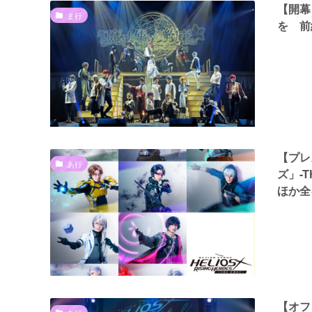
【開幕
ま行
を 前
【プレ
あ行
ズ」-
ほか全
【オフ