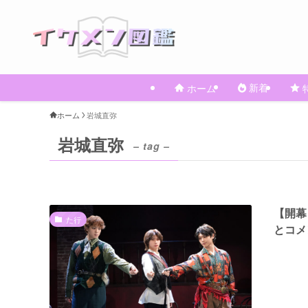
新着
ホーム
ホーム
岩城直弥
岩城直弥
– tag –
【開幕
た行
とコメ