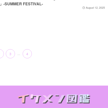
-SUMMER FESTIVAL-
August 12, 2025
2
3
...
4