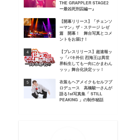
THE GRAPPLER STAGE2
ー最凶死刑囚編ー』
【開幕リリース】「チェンソ
ーマン」ザ・ステージ レゼ
篇 開幕！ 舞台写真とコメ
ントをお届け！
【プレスリリース】超速報ッ
ッ「バキ外伝 烈海王は異世
界転生しても一向にかまわん
ッッ」舞台化決定ッッ！
衣装もヘアメイクもセルフプ
ロデュース 高橋駿一さんが
語る1st写真集「 STILL
PEAKING 」の制作秘話