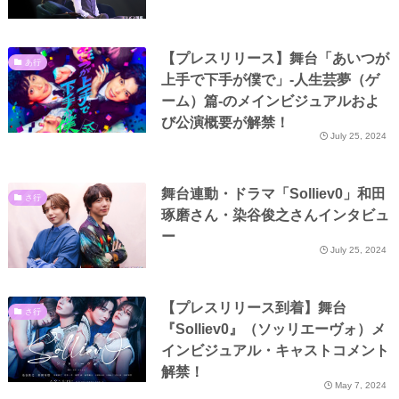
【プレスリリース】舞台「あいつが
あ行
上手で下手が僕で」-人生芸夢（ゲ
ーム）篇-のメインビジュアルおよ
び公演概要が解禁！
July 25, 2024
舞台連動・ドラマ「Solliev0」和田
さ行
琢磨さん・染谷俊之さんインタビュ
ー
July 25, 2024
【プレスリリース到着】舞台
さ行
『Solliev0』（ソッリエーヴォ）メ
インビジュアル・キャストコメント
解禁！
May 7, 2024