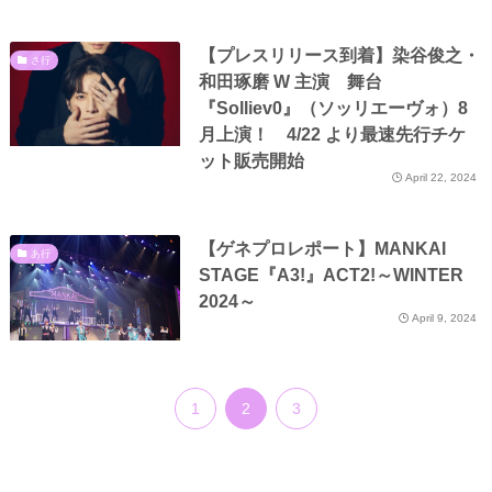
【プレスリリース到着】染谷俊之・
さ行
和田琢磨 W 主演 舞台
『Solliev0』（ソッリエーヴォ）8
月上演！ 4/22 より最速先行チケ
ット販売開始
April 22, 2024
【ゲネプロレポート】MANKAI
あ行
STAGE『A3!』ACT2!～WINTER
2024～
April 9, 2024
1
2
3