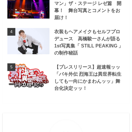
マン」ザ・ステージ レゼ篇 開
幕！ 舞台写真とコメントをお
届け！
衣装もヘアメイクもセルフプロ
デュース 高橋駿一さんが語る
1st写真集「 STILL PEAKING 」
の制作秘話
【プレスリリース】超速報ッッ
「バキ外伝 烈海王は異世界転生
しても一向にかまわんッッ」舞
台化決定ッッ！