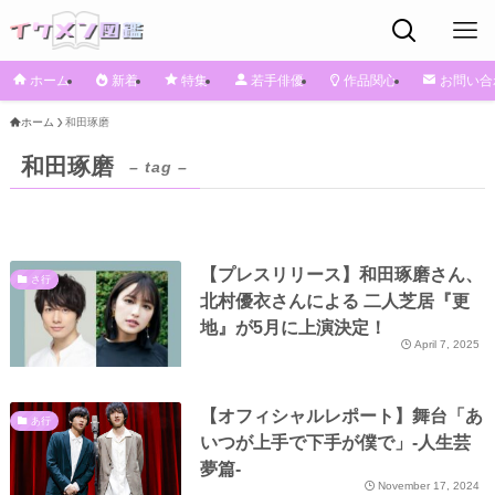
ホーム
新着
特集
若手俳優
作品関心
お問い合
ホーム
和田琢磨
和田琢磨
– tag –
【プレスリリース】和田琢磨さん、
さ行
北村優衣さんによる 二人芝居『更
地』が5月に上演決定！
April 7, 2025
【オフィシャルレポート】舞台「あ
あ行
いつが上手で下手が僕で」‐人生芸
夢篇‐
November 17, 2024