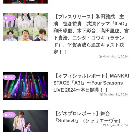
【プレスリリース】和田雅成 主
ら行
演 笹森裕貴 共演ドラマ『0.5D』
和田琢磨、木下彩音、高田里穂、宮
下貴浩、ニシダ・コウキ（ララン
ド）、平賀勇成ら追加キャスト決
定！！
November 1, 2024
【オフィシャルレポート】MANKAI
あ行
STAGE『A3!』〜Four Seasons
LIVE 2024〜本日開幕！！
October 31, 2024
【ゲネプロレポート】舞台
さ行
「Solliev0」（ソッリエーヴォ）
August 3, 2024