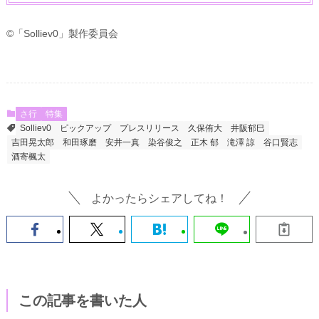
©「Solliev0」製作委員会
さ行
特集
Solliev0
ピックアップ
プレスリリース
久保侑大
井阪郁巳
吉田晃太郎
和田琢磨
安井一真
染谷俊之
正木 郁
滝澤 諒
谷口賢志
酒寄楓太
よかったらシェアしてね！
この記事を書いた人