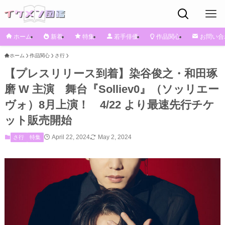
ホーム
新着
特集
若手俳優
作品関心
お問い合
ホーム
作品関心
さ行
【プレスリリース到着】染谷俊之・和田琢
磨 W 主演 舞台『Solliev0』（ソッリエー
ヴォ）8月上演！ 4/22 より最速先行チケ
ット販売開始
April 22, 2024
May 2, 2024
さ行
特集