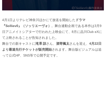
4月1日よりテレビ神奈川ほかにて放送を開始した
ドラマ
『Solliev0』（ソッリエーヴォ）
。舞台連動企画である本作は3月9
日アニメイトシアターで行われた上映会にて、8月に品川Club eXに
て上映されることが告知されました。
舞台での新キャストに
滝澤 諒
さん、
酒寄楓太
さんを迎え、
4月22日
より最速先行チケットが販売開始
されます。舞台版ビジュアルは追
って公式HP、SNS等で公開予定です。