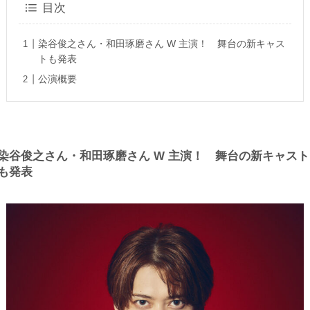
目次
染谷俊之さん・和田琢磨さん W 主演！ 舞台の新キャス
トも発表
公演概要
染谷俊之
さん・
和田琢磨
さん W 主演！ 舞台の新キャスト
も発表