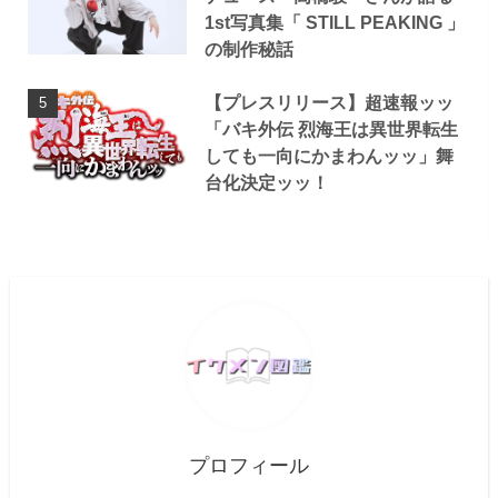
1st写真集「 STILL PEAKING 」
の制作秘話
【プレスリリース】超速報ッッ
「バキ外伝 烈海王は異世界転生
しても一向にかまわんッッ」舞
台化決定ッッ！
プロフィール