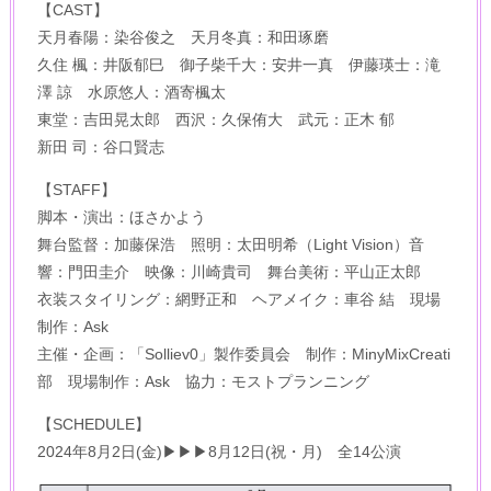
【CAST】
天月春陽：染谷俊之 天月冬真：和田琢磨
久住 楓：井阪郁巳 御子柴千大：安井一真 伊藤瑛士：滝
澤 諒 水原悠人：酒寄楓太
東堂：吉田晃太郎 西沢：久保侑大 武元：正木 郁
新田 司：谷口賢志
【STAFF】
脚本・演出：ほさかよう
舞台監督：加藤保浩 照明：太田明希（Light Vision）音
響：門田圭介 映像：川崎貴司 舞台美術：平山正太郎
衣装スタイリング：網野正和 ヘアメイク：車谷 結 現場
制作：Ask
主催・企画：「Solliev0」製作委員会 制作：MinyMixCreati
部 現場制作：Ask 協力：モストプランニング
【SCHEDULE】
2024年8月2日(金)▶▶▶8月12日(祝・月) 全14公演