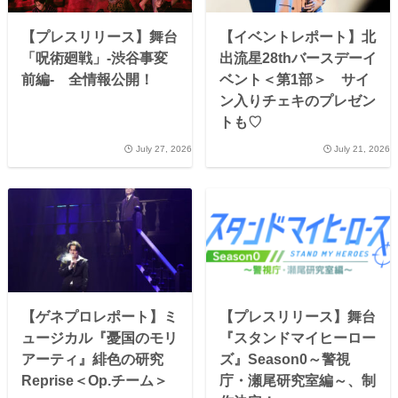
【プレスリリース】舞台
【イベントレポート】北
「呪術廻戦」-渋谷事変
出流星28thバースデーイ
前編- 全情報公開！
ベント＜第1部＞ サイ
ン入りチェキのプレゼン
トも♡
July 27, 2026
July 21, 2026
【ゲネプロレポート】ミ
【プレスリリース】舞台
ュージカル『憂国のモリ
『スタンドマイヒーロー
アーティ』緋色の研究
ズ』Season0～警視
Reprise＜Op.チーム＞
庁・瀬尾研究室編～、制