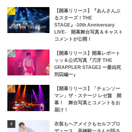
【開幕リリース】『あんさんぶ
るスターズ！THE
STAGE』-10th Anniversary
LIVE- 開幕舞台写真＆キャスト
コメントが公開！
【開幕リリース】開幕レポート
ッッ＆公式写真『刃牙 THE
GRAPPLER STAGE2 ー最凶死
刑囚編ー』
【開幕リリース】「チェンソー
マン」ザ・ステージ レゼ篇 開
幕！ 舞台写真とコメントをお
届け！
衣装もヘアメイクもセルフプロ
デュース 高橋駿一さんが語る