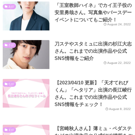
「王室教師ハイネ」でカイ王子役の
あ行
安里勇哉さん。写真集やバースデー
イベントについてもご紹介！
August 24, 2022
刀ステやスタミュに出演の杉江大志
さ行
さん。これまでの出演作品や公式
SNS情報をご紹介
August 22, 2022
【2023/04/10 更新】「天才てれび
な行
くん」「ヘタリア」出演の長江崚行
さん。これまでの出演作品や公式
SNS情報をチェック！
August 8, 2022
【宮崎秋人さん】薄ミュ・ペダステ
ま行