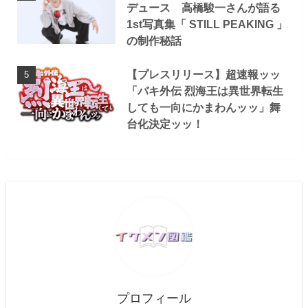
デュース 高橋駿一さんが語る
1st写真集「 STILL PEAKING 」
の制作秘話
【プレスリリース】超速報ッッ
「バキ外伝 烈海王は異世界転生
しても一向にかまわんッッ」舞
台化決定ッッ！
プロフィール