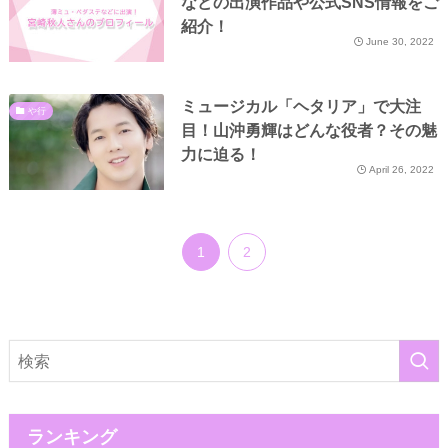
などの出演作品や公式SNS情報をご
紹介！
June 30, 2022
ミュージカル「ヘタリア」で大注
や行
目！山沖勇輝はどんな役者？その魅
力に迫る！
April 26, 2022
1
2
ランキング