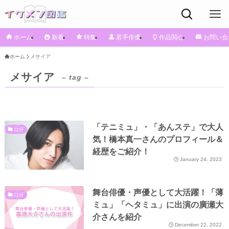
ホーム
新着
特集
若手俳優
作品関心
お問い合
ホーム
メサイア
メサイア
– tag –
「テニミュ」・「あんステ」で大人
は行
気！橋本真一さんのプロフィール＆
経歴をご紹介！
January 24, 2023
舞台俳優・声優として大活躍！「薄
は行
ミュ」「ヘタミュ」に出演の廣瀬大
介さんを紹介
December 22, 2022