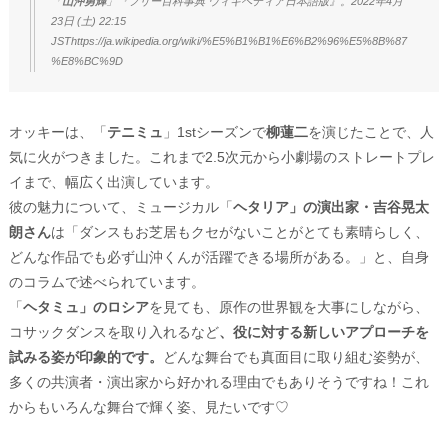
「
山沖勇輝
」『フリー百科事典 ウィキペディア日本語版』。2022年4月
23日 (土) 22:15
JSThttps://ja.wikipedia.org/wiki/%E5%B1%B1%E6%B2%96%E5%8B%87
%E8%BC%9D
オッキーは、「
テニミュ
」1stシーズンで
柳蓮二
を演じたことで、人
気に火がつきました。これまで2.5次元から小劇場のストレートプレ
イまで、幅広く出演しています。
彼の魅力について、ミュージカル「
ヘタリア」の演出家・吉谷晃太
朗さん
は「ダンスもお芝居もクセがないことがとても素晴らしく、
どんな作品でも必ず山沖くんが活躍できる場所がある。」と、自身
のコラムで述べられています。
「
ヘタミュ」のロシア
を見ても、原作の世界観を大事にしながら、
コサックダンスを取り入れるなど
、役に対する新しいアプローチを
試みる姿が印象的です。
どんな舞台でも真面目に取り組む姿勢が、
多くの共演者・演出家から好かれる理由でもありそうですね！これ
からもいろんな舞台で輝く姿、見たいです♡