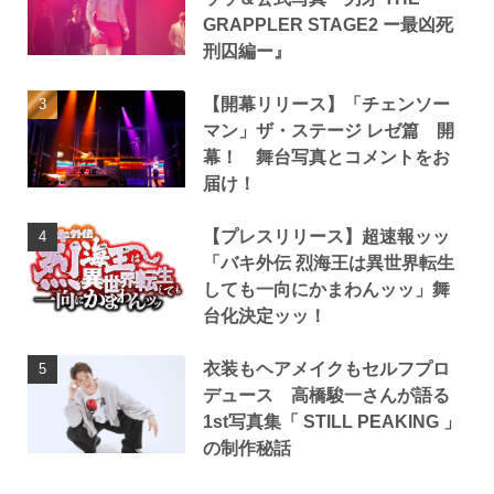
GRAPPLER STAGE2 ー最凶死
刑囚編ー』
【開幕リリース】「チェンソー
マン」ザ・ステージ レゼ篇 開
幕！ 舞台写真とコメントをお
届け！
【プレスリリース】超速報ッッ
「バキ外伝 烈海王は異世界転生
しても一向にかまわんッッ」舞
台化決定ッッ！
衣装もヘアメイクもセルフプロ
デュース 高橋駿一さんが語る
1st写真集「 STILL PEAKING 」
の制作秘話