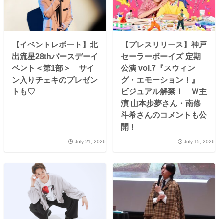
【イベントレポート】北
【プレスリリース】神戸
出流星28thバースデーイ
セーラーボーイズ 定期
ベント＜第1部＞ サイ
公演 vol.7『スウィン
ン入りチェキのプレゼン
グ・エモーション！』
トも♡
ビジュアル解禁！ Ｗ主
演 山本歩夢さん・南條
斗希さんのコメントも公
開！
July 21, 2026
July 15, 2026