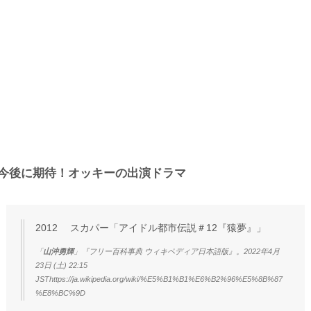
今後に期待！オッキーの出演ドラマ
2012 スカパー「アイドル都市伝説＃12『猿夢』」
「
山沖勇輝
」『フリー百科事典 ウィキペディア日本語版』。2022年4月
23日 (土) 22:15
JSThttps://ja.wikipedia.org/wiki/%E5%B1%B1%E6%B2%96%E5%8B%87
%E8%BC%9D