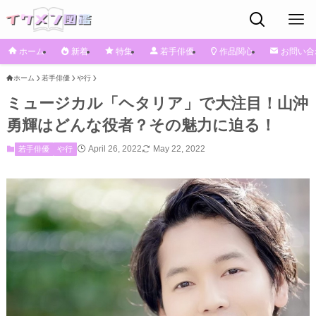
ホーム
新着
特集
若手俳優
作品関心
お問い合
ホーム
若手俳優
や行
ミュージカル「ヘタリア」で大注目！山沖
勇輝はどんな役者？その魅力に迫る！
April 26, 2022
May 22, 2022
若手俳優
や行