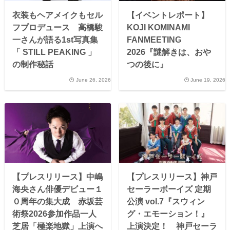
衣装もヘアメイクもセル
【イベントレポート】
フプロデュース 高橋駿
KOJI KOMINAMI
一さんが語る1st写真集
FANMEETING
「 STILL PEAKING 」
2026『謎解きは、おや
の制作秘話
つの後に』
June 26, 2026
June 19, 2026
【プレスリリース】中嶋
【プレスリリース】神戸
海央さん俳優デビュー１
セーラーボーイズ 定期
０周年の集大成 赤坂芸
公演 vol.7『スウィン
術祭2026参加作品一人
グ・エモーション！』
芝居「極楽地獄」上演へ
上演決定！ 神戸セーラ