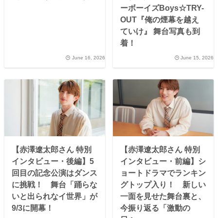
ーボーイズBoys☆TRY-
OUT『俺の煙幕を越え
ていけ』 舞台写真も到
着！
June 16, 2026
June 15, 2026
【赤澤遼太郎さん 特別
【赤澤遼太郎さん 特別
インタビュー・後編】5
インタビュー・前編】シ
回目の記念公演はダンス
ョートドラマでランキン
に挑戦！ 舞台「踊らな
グトップ入り！ 新しい
いと出られなイ世界」が
一面を見せた舞台裏と、
9/3に開幕！
今振り返る「激動の