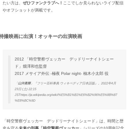
たい方は、
ぜひファンクラブへ！
ここでしか見られないライブ配信
やオフショットが満載です。
特撮映画に出演！オッキーの出演映画
2012 「時空警察ヴェッカー デッドリーナイトシェー
ド」畑澤和也監督
2017 メサイア外伝 -極夜 Polar night- 柚木小太郎 役
「
山沖勇輝
」『フリー百科事典 ウィキペディア日本語版』。2022年4月
23日 (土) 22:15
JSThttps://ja.wikipedia.org/wiki/%E5%B1%B1%E6%B2%96%E5%8B%87
%E8%BC%9D
「時空警察ヴェッカー デッドリーナイトシェード」は、時間と歴
史を守る
未来の刑事「時空警察ヴェッカー
」シリーズの10周年記念