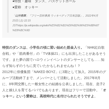
●特技・趣味 ダンス、バスケットボール
●愛称 オッキー
「
山沖勇輝
」『フリー百科事典 ウィキペディア日本語版』。2022年4月
23日 (土) 22:15
JSThttps://ja.wikipedia.org/wiki/%E5%B1%B1%E6%B2%96%E5%8B%87
%E8%BC%9D
特技のダンスは、小学生の頃に習い始めた筋金入り。
「NHK紅白歌
合戦」や「筋肉番付」の「TV体操21」にも出演したことがあるそう
です。また夢の国でハロウィンイベントのダンサーとしても……知
らず知らずのうちに見ていたかもしれませんね！？
2012年に俳優集団「NAKED BOYZ」に3期として加入。2015年のグ
ループ活動終了まで、メンバーとして活動しました。2017年8月
に、8年間交際した一般女性との結婚を公表しました。現在、息子2
人と娘1人を育てるパパでもあります。現在はフリーで活動中。「
オ
ッキー」という愛称は、高校時代に名付けられたそうですよ
。