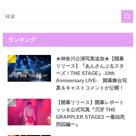
ランキング
★神奈川公演写真追加★【開幕
リリース】『あんさんぶるスタ
ーズ！THE STAGE』-10th
Anniversary LIVE- 開幕舞台写
真＆キャストコメントが公開！
【開幕リリース】開幕レポート
ッッ＆公式写真『刃牙 THE
GRAPPLER STAGE2 ー最凶死
刑囚編ー』