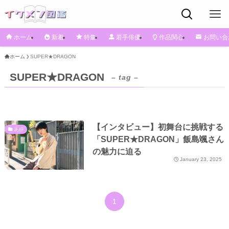
ホーム
新着
特集
若手俳優
作品関心
お問い合
ホーム
SUPER★DRAGON
SUPER★DRAGON
– tag –
【インタビュー】初舞台に挑戦する
あ行
「SUPER★DRAGON」飯島颯さん
の魅力に迫る
January 23, 2025
1