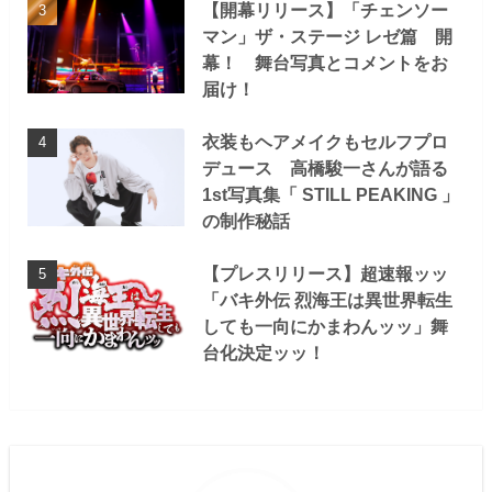
【開幕リリース】「チェンソー
マン」ザ・ステージ レゼ篇 開
幕！ 舞台写真とコメントをお
届け！
衣装もヘアメイクもセルフプロ
デュース 高橋駿一さんが語る
1st写真集「 STILL PEAKING 」
の制作秘話
【プレスリリース】超速報ッッ
「バキ外伝 烈海王は異世界転生
しても一向にかまわんッッ」舞
台化決定ッッ！