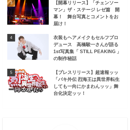
【開幕リリース】「チェンソー
マン」ザ・ステージ レゼ篇 開
幕！ 舞台写真とコメントをお
届け！
衣装もヘアメイクもセルフプロ
デュース 高橋駿一さんが語る
1st写真集「 STILL PEAKING 」
の制作秘話
【プレスリリース】超速報ッッ
「バキ外伝 烈海王は異世界転生
しても一向にかまわんッッ」舞
台化決定ッッ！