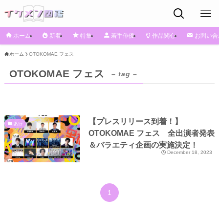
ホーム
新着
特集
若手俳優
作品関心
お問い合
ホーム
OTOKOMAE フェス
OTOKOMAE フェス
– tag –
【プレスリリース到着！】
あ行
OTOKOMAE フェス 全出演者発表
＆バラエティ企画の実施決定！
December 18, 2023
1