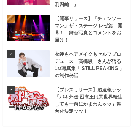
刑囚編ー』
【開幕リリース】「チェンソー
マン」ザ・ステージ レゼ篇 開
幕！ 舞台写真とコメントをお
届け！
衣装もヘアメイクもセルフプロ
デュース 高橋駿一さんが語る
1st写真集「 STILL PEAKING 」
の制作秘話
【プレスリリース】超速報ッッ
「バキ外伝 烈海王は異世界転生
しても一向にかまわんッッ」舞
台化決定ッッ！