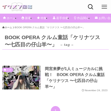
ホーム
新着
特集
若手俳優
作品関心
お問い合
ホーム
BOOK OPERA クルム童話「ケリナツス 〜七匹目の仔山羊〜」
BOOK OPERA クルム童話「ケリナツス
〜七匹目の仔山羊〜」
– tag –
岡宮来夢が1人ミュージカルに挑
か行
戦！ BOOK OPERA クルム童話
「ケリナツス 〜七匹目の仔山
羊〜」
November 24, 2023
1