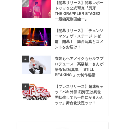
【開幕リリース】開幕レポー
トッッ＆公式写真『刃牙
THE GRAPPLER STAGE2
ー最凶死刑囚編ー』
【開幕リリース】「チェンソ
ーマン」ザ・ステージ レゼ
篇 開幕！ 舞台写真とコメ
ントをお届け！
衣装もヘアメイクもセルフプ
ロデュース 高橋駿一さんが
語る1st写真集「 STILL
PEAKING 」の制作秘話
【プレスリリース】超速報ッ
ッ「バキ外伝 烈海王は異世
界転生しても一向にかまわん
ッッ」舞台化決定ッッ！