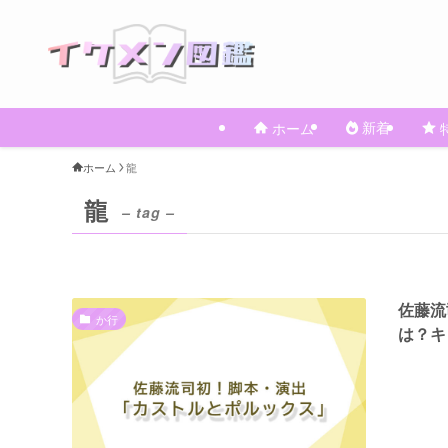
新着
ホーム
ホーム
龍
龍
– tag –
佐藤流
か行
は？キ