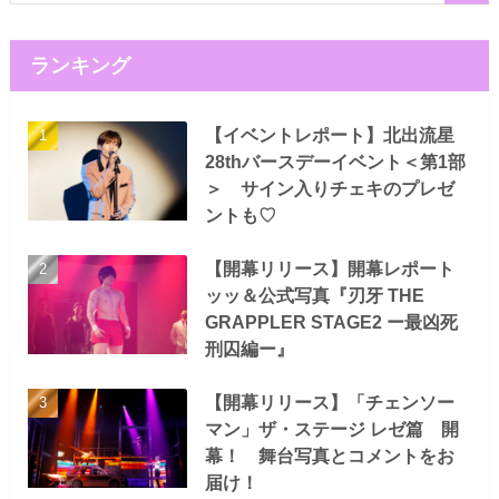
ランキング
【イベントレポート】北出流星
28thバースデーイベント＜第1部
＞ サイン入りチェキのプレゼ
ントも♡
【開幕リリース】開幕レポート
ッッ＆公式写真『刃牙 THE
GRAPPLER STAGE2 ー最凶死
刑囚編ー』
【開幕リリース】「チェンソー
マン」ザ・ステージ レゼ篇 開
幕！ 舞台写真とコメントをお
届け！