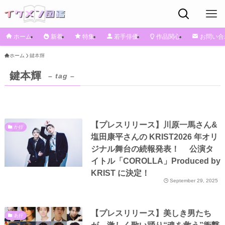
ホーム
新着
特集
若手俳優
作品関心
お問い合
ホーム
鍵本輝
鍵本輝
– tag –
【プレスリリース】川原一馬さん&
か行
塩田康平さんの KRIST2026 年オリ
ジナル舞台の続報発表！ 公演タ
イトル「COROLLA」Produced by
KRIST に決定！
September 29, 2025
【プレスリリース】美しき男たち
あ行