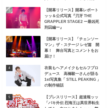
【開幕リリース】開幕レポート
ッッ＆公式写真『刃牙 THE
GRAPPLER STAGE2 ー最凶死
刑囚編ー』
【開幕リリース】「チェンソー
マン」ザ・ステージ レゼ篇 開
幕！ 舞台写真とコメントをお
届け！
衣装もヘアメイクもセルフプロ
デュース 高橋駿一さんが語る
1st写真集「 STILL PEAKING 」
の制作秘話
【プレスリリース】超速報ッッ
「バキ外伝 烈海王は異世界転生