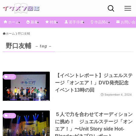
ホーム
新着
特集
若手俳優
作品関心
お問い合
ホーム
野口友輔
野口友輔
– tag –
【イベントレポート】ジュエルステ
さ行
ージ「オンエア！」DVD発売記念
イベント13時の回
September 4, 2024
５人で力を合わせてオーディション
さ行
に挑め！ ジュエルステージ「オン
エア！」〜Unit Story side Hot-