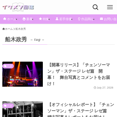
ホーム
新着
特集
若手俳優
作品関心
お問い合
ホーム
船木政秀
船木政秀
– tag –
【開幕リリース】「チェンソーマ
た行
ン」ザ・ステージ レゼ篇 開
幕！ 舞台写真とコメントをお届
け！
July 27, 2026
【オフィシャルレポート】「チェン
た行
ソーマン」ザ・ステージ レゼ篇