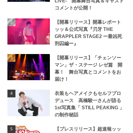
LIVE- 開幕舞台写真＆キャスト
コメントが公開！
【開幕リリース】開幕レポート
ッッ＆公式写真『刃牙 THE
GRAPPLER STAGE2 ー最凶死
刑囚編ー』
【開幕リリース】「チェンソー
マン」ザ・ステージ レゼ篇 開
幕！ 舞台写真とコメントをお
届け！
衣装もヘアメイクもセルフプロ
デュース 高橋駿一さんが語る
1st写真集「 STILL PEAKING 」
の制作秘話
【プレスリリース】超速報ッッ