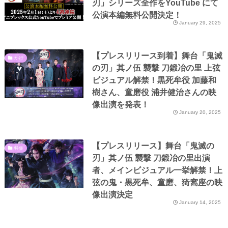
刃」シリーズ全作をYouTube にて
公演本編無料公開決定！
January 29, 2025
【プレスリリース到着】舞台「鬼滅
か行
の刃」其ノ伍 襲撃 刀鍛冶の里 上弦
ビジュアル解禁！黒死牟役 加藤和
樹さん、童磨役 浦井健治さんの映
像出演を発表！
January 20, 2025
【プレスリリース】舞台「鬼滅の
特集
刃」其ノ伍 襲撃 刀鍛冶の里出演
者、メインビジュアル一挙解禁！上
弦の鬼・黒死牟、童磨、猗窩座の映
像出演決定
January 14, 2025