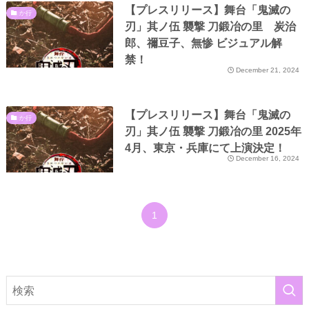
【プレスリリース】舞台「鬼滅の
か行
刃」其ノ伍 襲撃 刀鍛冶の里 炭治
郎、禰豆子、無惨 ビジュアル解
禁！
December 21, 2024
【プレスリリース】舞台「鬼滅の
か行
刃」其ノ伍 襲撃 刀鍛冶の里 2025年
4月、東京・兵庫にて上演決定！
December 16, 2024
1