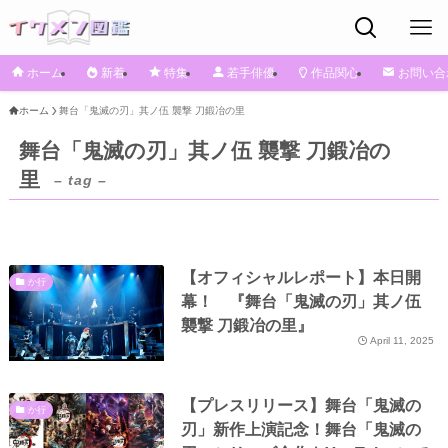
ホーム
新着
特集
若手俳優
作品関心
お問い合
ホーム
舞台「鬼滅の刃」其ノ伍 襲撃 刀鍛冶の里
舞台「鬼滅の刃」其ノ伍 襲撃 刀鍛冶の
里
– tag –
【オフィシャルレポート】本日開
か行
幕！ 『舞台「鬼滅の刃」其ノ伍
襲撃 刀鍛冶の里』
April 11, 2025
【プレスリリース】舞台「鬼滅の
か行
刃」新作上演記念！舞台「鬼滅の