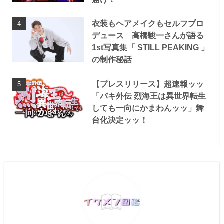
衣装もヘアメイクもセルフプロ
デュース 高橋駿一さんが語る
1st写真集「 STILL PEAKING 」
の制作秘話
【プレスリリース】超速報ッッ
「バキ外伝 烈海王は異世界転生
しても一向にかまわんッッ」舞
台化決定ッッ！