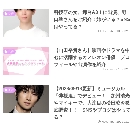
科捜研の女、舞台A3！に出演、野
な行
口準さんをご紹介！姉がいる？SNS
はやってる？
December 13, 2021
【山田裕貴さん】映画やドラマを中
ら行
心に活躍するカメレオン俳優！プロ
フィールや出演作を紹介
December 1, 2021
【2023/09/13更新】ミュージカル
ま行
「薄桜鬼」でデビュー！ 加州清光
やマイキーで、大注目の松田凌を徹
底調査！！ SNSやブログはやって
る？
November 19, 2021