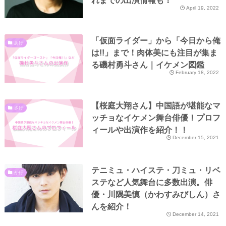
れまでの出演情報も！
April 19, 2022
「仮面ライダー」から「今日から俺
あ行
は!!」まで！肉体美にも注目が集ま
る磯村勇斗さん｜イケメン図鑑
February 18, 2022
【桜庭大翔さん】中国語が堪能なマ
さ行
ッチョなイケメン舞台俳優！プロフ
ィールや出演作を紹介！！
December 15, 2021
テニミュ・ハイステ・刀ミュ・リベ
か行
ステなど人気舞台に多数出演。俳
優・川隅美慎（かわすみびしん）さ
んを紹介！
December 14, 2021