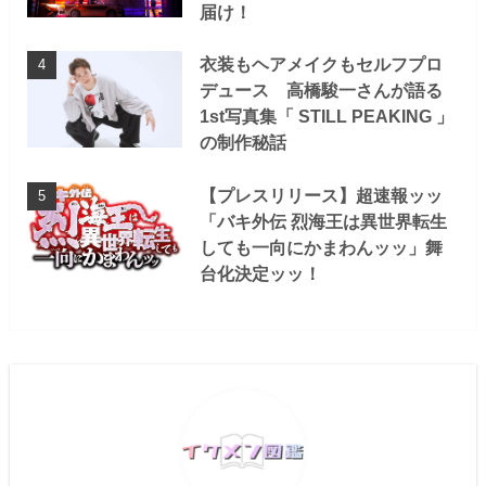
届け！
衣装もヘアメイクもセルフプロ
デュース 高橋駿一さんが語る
1st写真集「 STILL PEAKING 」
の制作秘話
【プレスリリース】超速報ッッ
「バキ外伝 烈海王は異世界転生
しても一向にかまわんッッ」舞
台化決定ッッ！