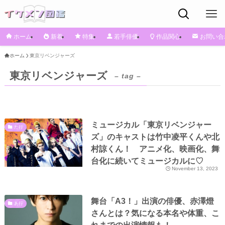
ホーム
新着
特集
若手俳優
作品関心
お問い合
ホーム
東京リベンジャーズ
東京リベンジャーズ
– tag –
ミュージカル「東京リベンジャー
た行
ズ」のキャストは竹中凌平くんや北
村諒くん！ アニメ化、映画化、舞
台化に続いてミュージカルに♡
November 13, 2023
舞台「A3！」出演の俳優、赤澤燈
あ行
さんとは？気になる本名や体重、こ