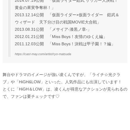
2014.07.19公開 「仮面ライダー鎧武 サッカー大決戦！
黄金の果実争奪杯！」
2013.12.14公開 「仮面ライダー×仮面ライダー 鎧武＆
ウィザード 天下分け目の戦国MOVIE大合戦」
2013.08.31公開 「メサイア-漆黒ノ章-」
2012.01.21公開 「Miss Boys！友情のゆくえ編」
2011.12.03公開 「Miss Boys！決戦は甲子園！？編」
https://cast-may.com/artist/ryo-matsuda
舞台やドラマのイメージが強い凌くんですが、「ライチ☆光クラ
ブ」や「HiGH&LOW」といった、人気作品にも出演しています！
とくに「HiGH＆LOW」は、凌くんが得意なアクションが見られるの
で、ファンは要チェックです♡