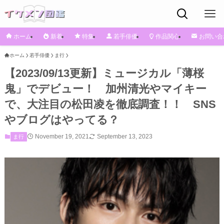
ホーム
新着
特集
若手俳優
作品関心
お問い合
ホーム
若手俳優
ま行
【2023/09/13更新】ミュージカル「薄桜
鬼」でデビュー！ 加州清光やマイキー
で、大注目の松田凌を徹底調査！！ SNS
やブログはやってる？
November 19, 2021
September 13, 2023
ま行