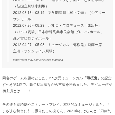
（新国立劇場小劇場）
2012.08.15～08.19 文学朗読劇「極上文學」（シアター
サンモール）
2012.07.26～08.29 パルコ・プロデュース「露出狂」
（パルコ劇場、日本特殊陶業市民会館 ビレッジホール、
森ノ宮ピロティホール）
2012.04.27～05.08 ミュージカル「薄桜鬼」斎藤一篇
主演（サンシャイン劇場）
https://cast-may.com/artist/ryo-matsuda
同名のゲームを題材とした、2.5次元ミュージカル
「薄桜鬼」
の記念
すべき第1作で、舞台初出演ながら主演を務めました。デビュー作が
初主演とは……！
その後も朗読劇やストレートプレイ、本格的なミュージカルと、さ
まざまな舞台に引っ張りだこの凌くん。2021年にはなんと「刀剣乱