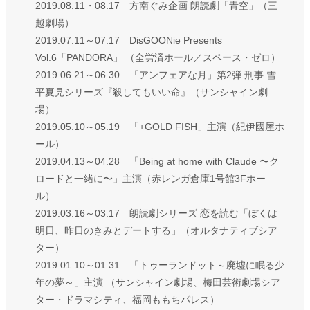
2019.08.11・08.17 方南ぐみ企画 朗読劇「青空」（三
越劇場）
2019.07.11～07.17 DisGOONie Presents
Vol.6「PANDORA」 （全労済ホール／スペース・ゼロ）
2019.06.21～06.30 「アンフェアな月」第2弾 刑事 雪
平夏見シリーズ『殺してもいい命』（サンシャイン劇
場）
2019.05.10～05.19 「+GOLD FISH」主演（紀伊國屋ホ
ール）
2019.04.13～04.28 「Being at home with Claude 〜ク
ロードと一緒に〜」主演（赤レンガ倉庫1号館3Fホー
ル）
2019.03.16～03.17 朗読劇シリーズ 恋を読む「ぼくは
明日、昨日のきみとデートする」（オルタナティブシア
ター）
2019.01.10～01.31 「トゥーランドット～廃墟に眠る少
年の夢～」主演 （サンシャイン劇場、梅田芸術劇場シア
ター・ドラマシティ、福岡ももちパレス）