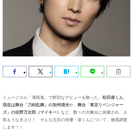
ミュージカル「薄桜鬼」で鮮烈なデビューを飾った、
松田凌くん
。
現在は舞台「刀剣乱舞」の加州清光
や、
舞台
「
東京リベンジャー
ズ」の佐野万次郎（マイキー）
など、数々の大舞台に抜擢され、人
気もうなぎ上り！ そんな注目の俳優・凌くんについて、徹底調査
します！！