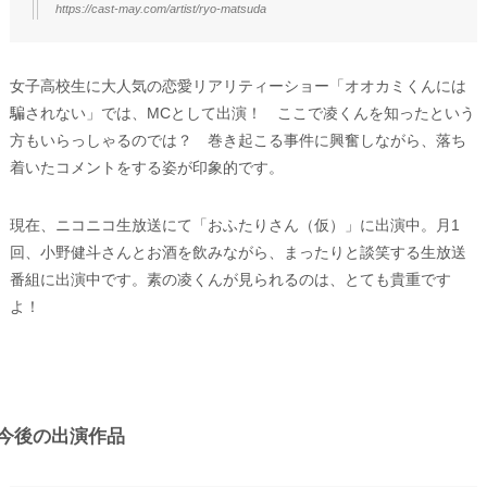
https://cast-may.com/artist/ryo-matsuda
女子高校生に大人気の恋愛リアリティーショー「オオカミくんには
騙されない」では、MCとして出演！ ここで凌くんを知ったという
方もいらっしゃるのでは？ 巻き起こる事件に興奮しながら、落ち
着いたコメントをする姿が印象的です。
現在、ニコニコ生放送にて「おふたりさん（仮）」に出演中。月1
回、小野健斗さんとお酒を飲みながら、まったりと談笑する生放送
番組に出演中です。素の凌くんが見られるのは、とても貴重です
よ！
今後の出演作品