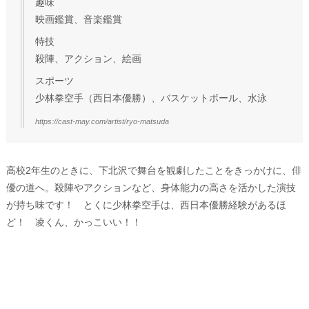
趣味
映画鑑賞、音楽鑑賞
特技
殺陣、アクション、絵画
スポーツ
少林拳空手（西日本優勝）、バスケットボール、水泳
https://cast-may.com/artist/ryo-matsuda
高校2年生のときに、下北沢で舞台を観劇したことをきっかけに、俳
優の道へ。殺陣やアクションなど、身体能力の高さを活かした演技
が持ち味です！ とくに少林拳空手は、西日本優勝経験があるほ
ど！ 凌くん、かっこいい！！