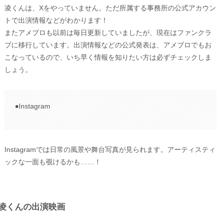
凌くんは、Xをやっていません。ただ所属する事務所の公式アカウン
トで出演情報などがわかります！
またアメブロも以前は毎日更新していましたが、現在はファンクラ
ブに移行しています。出演情報などの公式発表は、アメブロでもお
こなっているので、いち早く情報を知りたい方は必ずチェックしま
しょう。
●Instagram
Instagramでは日常の風景や舞台写真が見られます。アーティスティ
ックな一面も覗けるかも……！
凌くんの出演映画