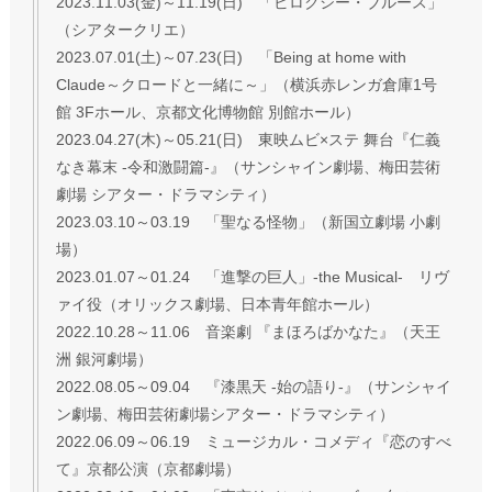
2023.11.03(金)～11.19(日) 「ビロクシー・ブルース」
（シアタークリエ）
2023.07.01(土)～07.23(日) 「Being at home with
Claude～クロードと一緒に～」（横浜赤レンガ倉庫1号
館 3Fホール、京都文化博物館 別館ホール）
2023.04.27(木)～05.21(日) 東映ムビ×ステ 舞台『仁義
なき幕末 -令和激闘篇-』（サンシャイン劇場、梅田芸術
劇場 シアター・ドラマシティ）
2023.03.10～03.19 「聖なる怪物」（新国立劇場 小劇
場）
2023.01.07～01.24 「進撃の巨人」-the Musical- リヴ
ァイ役（オリックス劇場、日本青年館ホール）
2022.10.28～11.06 音楽劇 『まほろばかなた』（天王
洲 銀河劇場）
2022.08.05～09.04 『漆黒天 -始の語り-』（サンシャイ
ン劇場、梅田芸術劇場シアター・ドラマシティ）
2022.06.09～06.19 ミュージカル・コメディ『恋のすべ
て』京都公演（京都劇場）