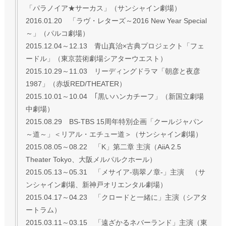
「パラノイア★サーカス」（サンシャイン劇場）
2016.01.20 「ラヴ・レターズ～2016 New Year Special
～」（パルコ劇場）
2015.12.04～12.13 青山真治×古典プロジェクト「フェ
ードル」（東京芸術劇場シアターウエスト）
2015.10.29～11.03 リーディングドラマ「朝彦と夜彦
1987」（赤坂RED/THEATER）
2015.10.01～10.04 ｢黒いハンカチーフ」（新国立劇場
中劇場）
2015.08.29 BS-TBS 15周年特別企画「クールジャパン
～道～」＜リアル・エチュー道＞（サンシャイン劇場）
2015.08.05～08.22 「K」第二章 主演（AiiA 2.5
Theater Tokyo、大阪メルパルクホール）
2015.05.13～05.31 「メサイア-翡翠ノ章-」主演 （サ
ンシャイン劇場、新神戸オリエンタル劇場）
2015.04.17～04.23 「クロードと一緒に」主演（シアタ
ートラム）
2015.03.11～03.15 「遠ざかるネバーランド」主演（東