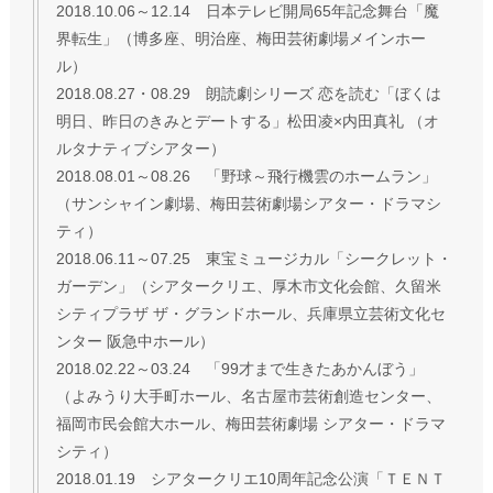
2018.10.06～12.14 日本テレビ開局65年記念舞台「魔
界転生」（博多座、明治座、梅田芸術劇場メインホー
ル）
2018.08.27・08.29 朗読劇シリーズ 恋を読む「ぼくは
明日、昨日のきみとデートする」松田凌×内田真礼 （オ
ルタナティブシアター）
2018.08.01～08.26 「野球～飛行機雲のホームラン」
（サンシャイン劇場、梅田芸術劇場シアター・ドラマシ
ティ）
2018.06.11～07.25 東宝ミュージカル「シークレット・
ガーデン」（シアタークリエ、厚木市文化会館、久留米
シティプラザ ザ・グランドホール、兵庫県立芸術文化セ
ンター 阪急中ホール）
2018.02.22～03.24 「99才まで生きたあかんぼう」
（よみうり大手町ホール、名古屋市芸術創造センター、
福岡市民会館大ホール、梅田芸術劇場 シアター・ドラマ
シティ）
2018.01.19 シアタークリエ10周年記念公演「ＴＥＮＴ