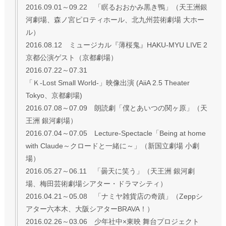
2016.09.01～09.22 「瞑るおおかみ黒き鴨」（天王洲銀
河劇場、森ノ宮ピロティホール、北九州芸術劇場 大ホー
ル）
2016.08.12 ミュージカル『薄桜鬼』HAKU-MYU LIVE 2
京都公演ゲスト（京都劇場）
2016.07.22～07.31
「Ｋ-Lost Small World-」映像出演 (AiiA 2.5 Theater
Tokyo、京都劇場)
2016.07.08～07.09 朗読劇「僕とあいつの関ヶ原」（天
王洲 銀河劇場）
2016.07.04～07.05 Lecture-Spectacle「Being at home
with Claude～クロードと一緒に～」（新国立劇場 小劇
場）
2016.05.27～06.11 「曇天に笑う」（天王洲 銀河劇
場、梅田芸術劇場シアター・ドラマシティ）
2016.04.21～05.08 「ナミヤ雑貨店の奇蹟」（Zeppシ
アター六本木、大阪シアターBRAVA！）
2016.02.26～03.06 少年社中×東映 舞台プロジェクト