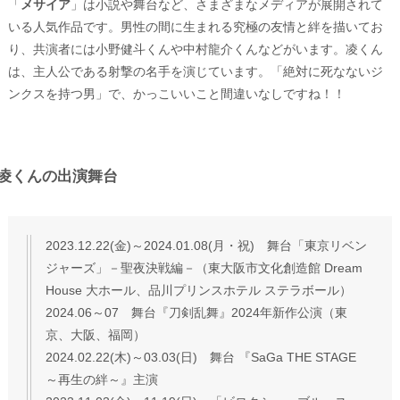
「
メサイア
」は小説や舞台など、さまざまなメディアが展開されて
いる人気作品です。男性の間に生まれる究極の友情と絆を描いてお
り、共演者には小野健斗くんや中村龍介くんなどがいます。凌くん
は、主人公である射撃の名手を演じています。「絶対に死なないジ
ンクスを持つ男」で、かっこいいこと間違いなしですね！！
凌くんの出演舞台
2023.12.22(金)～2024.01.08(月・祝) 舞台「東京リベン
ジャーズ」－聖夜決戦編－（東大阪市文化創造館 Dream
House 大ホール、品川プリンスホテル ステラボール）
2024.06～07 舞台『刀剣乱舞』2024年新作公演（東
京、大阪、福岡）
2024.02.22(木)～03.03(日) 舞台 『SaGa THE STAGE
～再生の絆～』主演