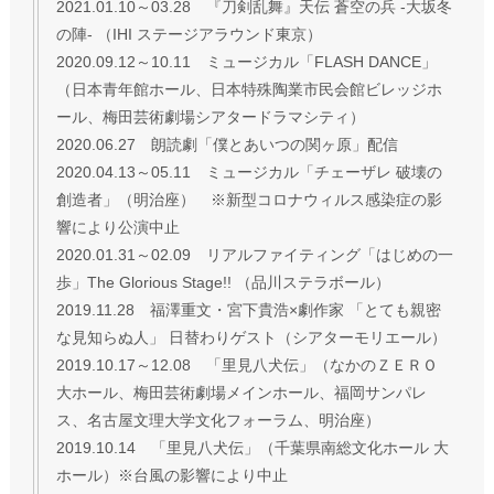
2021.01.10～03.28 『刀剣乱舞』天伝 蒼空の兵 -大坂冬
の陣- （IHI ステージアラウンド東京）
2020.09.12～10.11 ミュージカル「FLASH DANCE」
（日本青年館ホール、日本特殊陶業市民会館ビレッジホ
ール、梅田芸術劇場シアタードラマシティ）
2020.06.27 朗読劇「僕とあいつの関ヶ原」配信
2020.04.13～05.11 ミュージカル「チェーザレ 破壊の
創造者」（明治座） ※新型コロナウィルス感染症の影
響により公演中止
2020.01.31～02.09 リアルファイティング「はじめの一
歩」The Glorious Stage!! （品川ステラボール）
2019.11.28 福澤重文・宮下貴浩×劇作家 「とても親密
な見知らぬ人」 日替わりゲスト（シアターモリエール）
2019.10.17～12.08 「里見八犬伝」（なかのＺＥＲＯ
大ホール、梅田芸術劇場メインホール、福岡サンパレ
ス、名古屋文理大学文化フォーラム、明治座）
2019.10.14 「里見八犬伝」（千葉県南総文化ホール 大
ホール）※台風の影響により中止