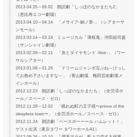
2013.04.25～05.02 朗読劇「しっぽのなかまたち2」
（恵比寿エコー劇場）
2013.04.10～04.14 「メサイア-銅ノ章-」（シアターサ
ンモール）
2013.03.14～03.24 ミュージカル「薄桜鬼」沖田総司篇
（サンシャイン劇場）
2013.02.09～02.11 「灰とダイヤモンド -Noir-」（ワー
サルシアター）
2013.01.06～01.26 「ドリームジャンボ宝ぶね～けっし
てお咎め下さいますな～」（青山劇場、梅田芸術劇場メ
インホール）
2012.12.23 朗読劇「しっぽのなかまたち」（全労済ホ
ール／スペース・ゼロ）
2012.11.28～12.02 「眠れぬ町の王子様〜prince of the
sleepless town〜」（全労済ホール／スペース・ゼロ）
2012.11.24 朗読劇「ベースボーーール ハムレット！」
ゲスト出演（東京タワー タワーホールA1）
2012.09.26～10.10 「理系ヲタが、船上で恋する確率」