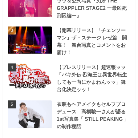
ッッ＆公式写真『刃牙 THE
GRAPPLER STAGE2 ー最凶死
刑囚編ー』
【開幕リリース】「チェンソー
マン」ザ・ステージ レゼ篇 開
幕！ 舞台写真とコメントをお
届け！
【プレスリリース】超速報ッッ
「バキ外伝 烈海王は異世界転生
しても一向にかまわんッッ」舞
台化決定ッッ！
衣装もヘアメイクもセルフプロ
デュース 高橋駿一さんが語る
1st写真集「 STILL PEAKING 」
の制作秘話