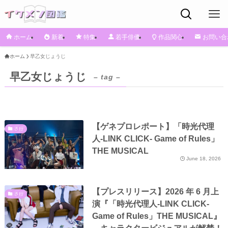
ホーム
新着
特集
若手俳優
作品関心
お問い合
ホーム
早乙女じょうじ
早乙女じょうじ
– tag –
【ゲネプロレポート】「時光代理
さ行
人-LINK CLICK- Game of Rules」
THE MUSICAL
June 18, 2026
【プレスリリース】2026 年 6 月上
さ行
演『「時光代理人-LINK CLICK-
Game of Rules」THE MUSICAL』