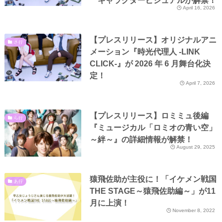
キャラクタービジュアルが解禁！
April 16, 2026
【プレスリリース】オリジナルアニ
さ行
メーション『時光代理人 -LINK
CLICK-』が 2026 年 6 月舞台化決
定！
April 7, 2026
【プレスリリース】ロミミュ後編
ら行
『ミュージカル「ロミオの青い空」
～絆～』の詳細情報が解禁！
August 29, 2025
猿飛佐助が主役に！「イケメン戦国
あ行
THE STAGE～猿飛佐助編～」が11
月に上演！
November 8, 2022