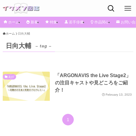
ホーム
新着
特集
若手俳優
作品関心
お問い合
ホーム
日向大輔
日向大輔
– tag –
「ARGONAVIS the Live Stage2」
あ行
の注目キャストや見どころをご紹
介！
February 13, 2023
1