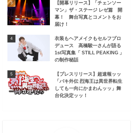
【開幕リリース】「チェンソー
マン」ザ・ステージ レゼ篇 開
幕！ 舞台写真とコメントをお
届け！
衣装もヘアメイクもセルフプロ
デュース 高橋駿一さんが語る
1st写真集「 STILL PEAKING 」
の制作秘話
【プレスリリース】超速報ッッ
「バキ外伝 烈海王は異世界転生
しても一向にかまわんッッ」舞
台化決定ッッ！