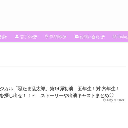
作品関心
Insta
特集
若手俳優
お問い合わせ
ジカル「忍たま乱太郎」第14弾初演 五年生！対 六年生！
を探し出せ！！～ ストーリーや出演キャストまとめ♡
May 9, 2024