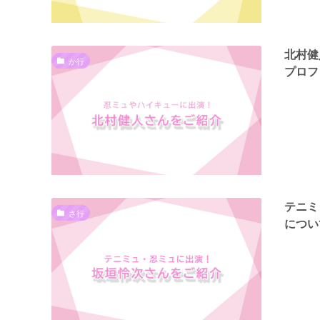
北村健
か行
プロフ
テニミ
さ行
につい