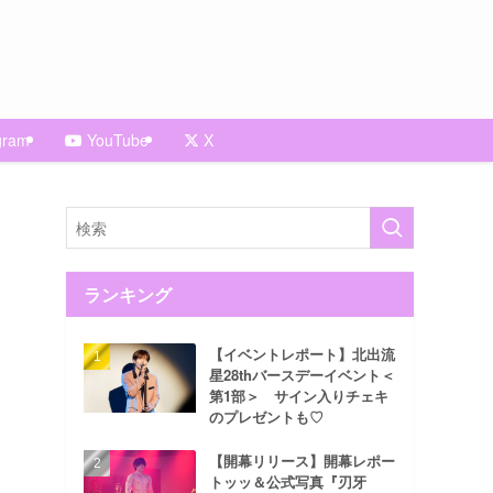
gram
YouTube
X
ランキング
【イベントレポート】北出流
星28thバースデーイベント＜
第1部＞ サイン入りチェキ
のプレゼントも♡
【開幕リリース】開幕レポー
トッッ＆公式写真『刃牙