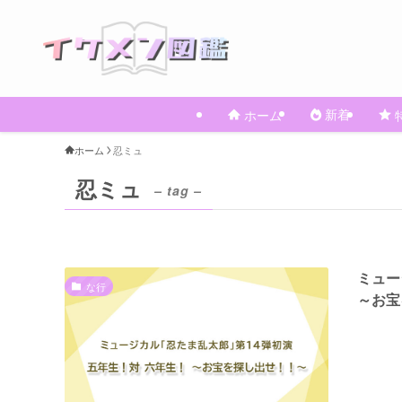
新着
ホーム
ホーム
忍ミュ
忍ミュ
– tag –
ミュー
な行
～お宝