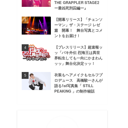
THE GRAPPLER STAGE2
ー最凶死刑囚編ー』
【開幕リリース】「チェンソ
ーマン」ザ・ステージ レゼ
篇 開幕！ 舞台写真とコメ
ントをお届け！
【プレスリリース】超速報ッ
ッ「バキ外伝 烈海王は異世
界転生しても一向にかまわん
ッッ」舞台化決定ッッ！
衣装もヘアメイクもセルフプ
ロデュース 高橋駿一さんが
語る1st写真集「 STILL
PEAKING 」の制作秘話