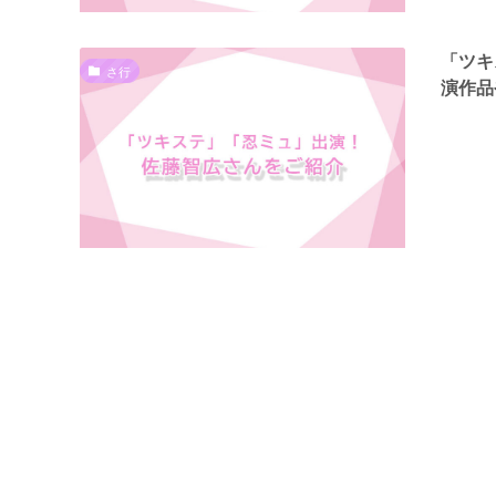
「ツキ
さ行
演作品