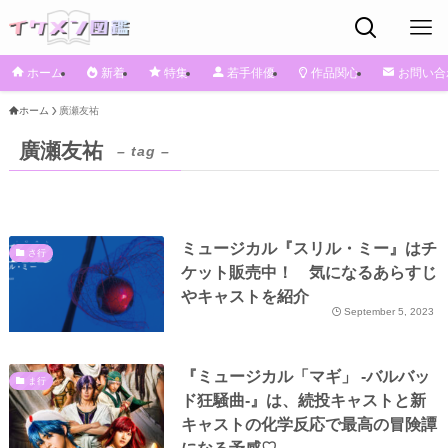
ホーム
新着
特集
若手俳優
作品関心
お問い合
ホーム
廣瀬友祐
廣瀬友祐
– tag –
ミュージカル『スリル・ミー』はチ
さ行
ケット販売中！ 気になるあらすじ
やキャストを紹介
September 5, 2023
『ミュージカル「マギ」 ‐バルバッ
ま行
ド狂騒曲-』は、続投キャストと新
キャストの化学反応で最高の冒険譚