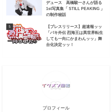
デュース 高橋駿一さんが語る
1st写真集「 STILL PEAKING 」
の制作秘話
【プレスリリース】超速報ッッ
「バキ外伝 烈海王は異世界転生
しても一向にかまわんッッ」舞
台化決定ッッ！
プロフィール