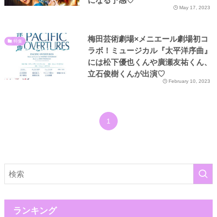
になる予感♡
May 17, 2023
梅田芸術劇場×メニエール劇場初コ
特集
ラボ！ミュージカル『太平洋序曲』
には松下優也くんや廣瀬友祐くん、
立石俊樹くんが出演♡
February 10, 2023
1
ランキング