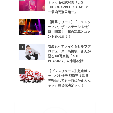
トッッ＆公式写真『刃牙
THE GRAPPLER STAGE2
ー最凶死刑囚編ー』
【開幕リリース】「チェンソ
ーマン」ザ・ステージ レゼ
篇 開幕！ 舞台写真とコメ
ントをお届け！
衣装もヘアメイクもセルフプ
ロデュース 高橋駿一さんが
語る1st写真集「 STILL
PEAKING 」の制作秘話
【プレスリリース】超速報ッ
ッ「バキ外伝 烈海王は異世
界転生しても一向にかまわん
ッッ」舞台化決定ッッ！