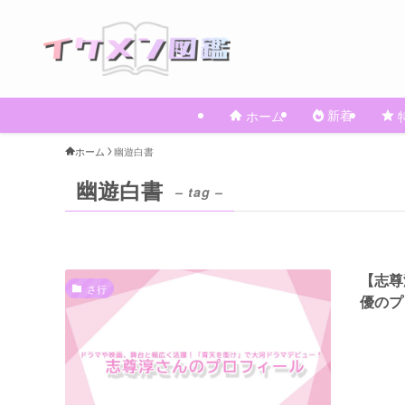
新着
ホーム
ホーム
幽遊白書
幽遊白書
– tag –
【志尊
さ行
優のプ