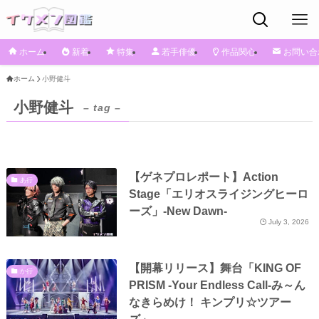
ホーム
新着
特集
若手俳優
作品関心
お問い合
ホーム
小野健斗
小野健斗
– tag –
【ゲネプロレポート】Action
あ行
Stage「エリオスライジングヒーロ
ーズ」-New Dawn-
July 3, 2026
【開幕リリース】舞台「KING OF
か行
PRISM -Your Endless Call-み～ん
なきらめけ！ キンプリ☆ツアー