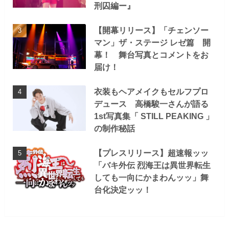
刑囚編ー』
【開幕リリース】「チェンソー
マン」ザ・ステージ レゼ篇 開
幕！ 舞台写真とコメントをお
届け！
衣装もヘアメイクもセルフプロ
デュース 高橋駿一さんが語る
1st写真集「 STILL PEAKING 」
の制作秘話
【プレスリリース】超速報ッッ
「バキ外伝 烈海王は異世界転生
しても一向にかまわんッッ」舞
台化決定ッッ！