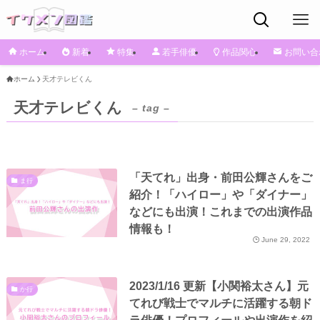
ホーム
新着
特集
若手俳優
作品関心
お問い合
ホーム
天才テレビくん
天才テレビくん
– tag –
「天てれ」出身・前田公輝さんをご
ま行
紹介！「ハイロー」や「ダイナー」
などにも出演！これまでの出演作品
情報も！
June 29, 2022
2023/1/16 更新【小関裕太さん】元
か行
てれび戦士でマルチに活躍する朝ド