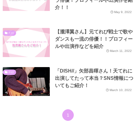
ラ俳優！プロフィールや出演作を紹
介！！
May 9, 2022
【瀧澤翼さん】元てれび戦士で歌や
た行
ダンスも一流の俳優！！プロフィー
ルや出演作などを紹介
March 11, 2022
「DISH//」矢部昌暉さん！天てれに
や行
出演してたって本当？SNS情報につ
いてもご紹介！
March 10, 2022
1