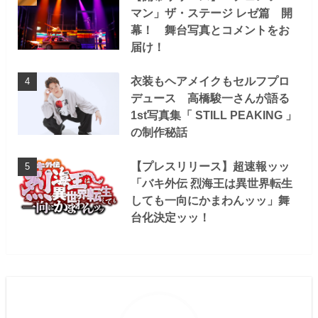
マン」ザ・ステージ レゼ篇 開
幕！ 舞台写真とコメントをお
届け！
衣装もヘアメイクもセルフプロ
デュース 高橋駿一さんが語る
1st写真集「 STILL PEAKING 」
の制作秘話
【プレスリリース】超速報ッッ
「バキ外伝 烈海王は異世界転生
しても一向にかまわんッッ」舞
台化決定ッッ！