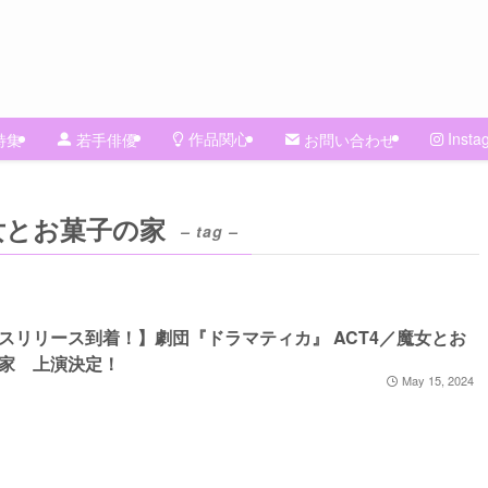
作品関心
Insta
特集
若手俳優
お問い合わせ
魔女とお菓子の家
– tag –
スリリース到着！】劇団『ドラマティカ』 ACT4／魔女とお
家 上演決定！
May 15, 2024