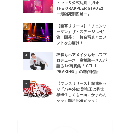
トッッ＆公式写真『刃牙
THE GRAPPLER STAGE2
ー最凶死刑囚編ー』
【開幕リリース】「チェンソ
ーマン」ザ・ステージ レゼ
篇 開幕！ 舞台写真とコメ
ントをお届け！
衣装もヘアメイクもセルフプ
ロデュース 高橋駿一さんが
語る1st写真集「 STILL
PEAKING 」の制作秘話
【プレスリリース】超速報ッ
ッ「バキ外伝 烈海王は異世
界転生しても一向にかまわん
ッッ」舞台化決定ッッ！