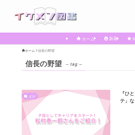
新着
ホーム
ホーム
信長の野望
信長の野望
– tag –
『ひと
ま行
テ」な