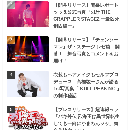
【開幕リリース】開幕レポート
ッッ＆公式写真『刃牙 THE
GRAPPLER STAGE2 ー最凶死
刑囚編ー』
【開幕リリース】「チェンソー
マン」ザ・ステージ レゼ篇 開
幕！ 舞台写真とコメントをお
届け！
衣装もヘアメイクもセルフプロ
デュース 高橋駿一さんが語る
1st写真集「 STILL PEAKING 」
の制作秘話
【プレスリリース】超速報ッッ
「バキ外伝 烈海王は異世界転生
しても一向にかまわんッッ」舞