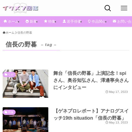
ホーム
新着
特集
若手俳優
作品関心
お問い合
ホーム
信長の野暮
信長の野暮
– tag –
舞台「信長の野暮」上演記念！spi
な行
さん、奥谷知弘さん、澤邊寧央さん
にインタビュー
May 17, 2023
【ゲネプロレポート】アナログスイ
特集
ッチ19th situation「信長の野暮」
May 13, 2023