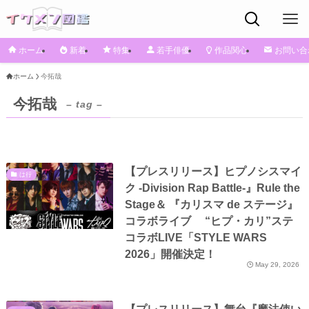
ホーム
新着
特集
若手俳優
作品関心
お問い合
ホーム
今拓哉
今拓哉
– tag –
【プレスリリース】ヒプノシスマイ
は行
ク -Division Rap Battle-』Rule the
Stage＆ 『カリスマ de ステージ』
コラボライブ “ヒプ・カリ”ステ
コラボLIVE「STYLE WARS
2026」開催決定！
May 29, 2026