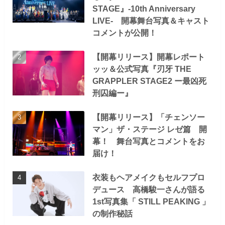
STAGE』-10th Anniversary
LIVE- 開幕舞台写真＆キャスト
コメントが公開！
【開幕リリース】開幕レポート
ッッ＆公式写真『刃牙 THE
GRAPPLER STAGE2 ー最凶死
刑囚編ー』
【開幕リリース】「チェンソー
マン」ザ・ステージ レゼ篇 開
幕！ 舞台写真とコメントをお
届け！
衣装もヘアメイクもセルフプロ
デュース 高橋駿一さんが語る
1st写真集「 STILL PEAKING 」
の制作秘話